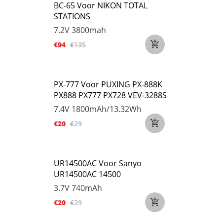
BC-65 Voor NIKON TOTAL
STATIONS
7.2V
3800mah
€94
€135
PX-777 Voor PUXING PX-888K
PX888 PX777 PX728 VEV-3288S
7.4V
1800mAh/13.32Wh
€20
€29
UR14500AC Voor Sanyo
UR14500AC 14500
3.7V
740mAh
€20
€29