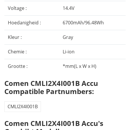
Voltage :
14.4V
Hoedanigheid :
6700mAh/96.48Wh
Kleur :
Gray
Chemie :
Li-ion
Grootte :
*mm(L x W x H)
Comen CMLI2X4I001B Accu
Compatible Partnumbers:
CMLI2X4I001B
Comen CMLI2X4I001B Accu's