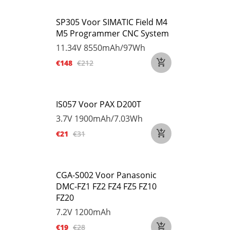
SP305 Voor SIMATIC Field M4
M5 Programmer CNC System
11.34V
8550mAh/97Wh
€148
€212
IS057 Voor PAX D200T
3.7V
1900mAh/7.03Wh
€21
€31
CGA-S002 Voor Panasonic
DMC-FZ1 FZ2 FZ4 FZ5 FZ10
FZ20
7.2V
1200mAh
€19
€28