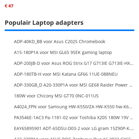
€ 47
Populair Laptop adapters
ADP-40KD_BB voor Asus C202S Chromebook
A15-180P1A voor MSI GL65 9SEK gaming laptop
ADP-200JB-D voor Asus ROG Strix G17 G713IE G713IE-HX002W
ADP-180TB-H voor MSI Katana GF66 11UE-088NEU
ADP-330GB_D A20-330P1A voor MSI GE68 Raider Power Supply
180W voor Chicony MSI GT70 0NC-011US
A4024_FPN voor Samsung HW-K550/ZA HW-K550 hw-K650 Soundbar
PA3546E-1AC3 Pa-1181-02 voor Toshiba X205 180W 19V 9.5A Laptop DC Charger Power Supply
EAY65895901 ADT-65DSU-D03-2 voor LG gram 15Z90P-K.ARB6U1 16T90P, LG gram 15Z90Q 16Z90Q 17Z90Q16Z95PD Series