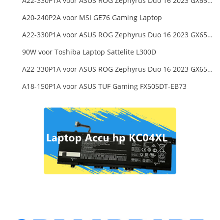
A22-330P1A voor ASUS ROG Zephyrus Duo 16 2023 GX650PY
A20-240P2A voor MSI GE76 Gaming Laptop
A22-330P1A voor ASUS ROG Zephyrus Duo 16 2023 GX650PY
90W voor Toshiba Laptop Sattelite L300D
A22-330P1A voor ASUS ROG Zephyrus Duo 16 2023 GX650PY
A18-150P1A voor ASUS TUF Gaming FX505DT-EB73