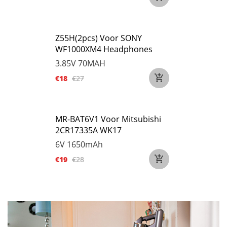
Z55H(2pcs) Voor SONY
WF1000XM4 Headphones
3.85V
70MAH
€18
€27
MR-BAT6V1 Voor Mitsubishi
2CR17335A WK17
6V
1650mAh
€19
€28