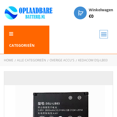
Winkelwagen
€
0
CATEGORIEËN
HOME
ALLE CATEGORIEËN
OVERIGE ACCU'S
KEDACOM DSJ-LB03