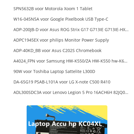
SPN5632B voor Motorola Xoom 1 Tablet
W16-045N5A voor Google Pixelbook USB Type-C
ADP-200JB-D voor Asus ROG Strix G17 G713IE G713IE-HX002W
ADPC1945EX voor philips Monitor Power Supply
ADP-40KD_BB voor Asus C202S Chromebook
A4024_FPN voor Samsung HW-K550/ZA HW-K550 hw-K650 Soundbar
90W voor Toshiba Laptop Sattelite L300D
DA-65G19 PSAB-L101A voor LG X-note C500 R410
ADL300SDC3A voor Lenovo Legion 5 Pro 16ACH6H 82JQ008HUK 82JQ008