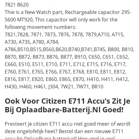
7821 B620
Thie is a New Watch part, Rechargeable capacitor 295-
5600 MT920, This capacitor will only work for the
following movement numbers:
7821,7828, 7871, 7873, 7876, 7878, 7879,A710, A715,
A730, A735, A780, A784,
A786,B510,B515,B560,B620,B740,B741,B745, B800, B810,
B870, B872, B873, B876, B877, B910, C650, C651, C652,
C660, E510, E511, E710, E711, E712, E715, E716, E717,
E760, E761, E765, E766, E767, E768, E810, E811, E812,
E816, E817, E820, E860, E865, E870, H410, H411, H412,
H430, H460, H461, J304, 7W21, 7W71, BR10
Ook Voor Citizen E711 Accu’s Zit Je
Bij Oplaadbare-Batterij.nl Goed!
Presteert je citizen E711 accu niet goed meer of wordt
deze ongelofelijk heet? Bestel dan een nieuwe E711
accu bij Oplaadbare-batterij.nl! Hier vind je veel