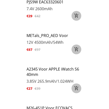
PJS9W EAC63320601
7.4V
2600mAh
€29
€42
METals_PRO_AED Voor
12V
4500mAh/54Wh
€67
€97
A2345 Voor APPLE iWatch S6
40mm
3.85V
265.9mAh/1.024WH
€27
€39
M26-4S1P Voor ECOVACS