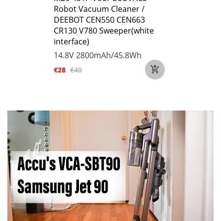
Robot Vacuum Cleaner /
DEEBOT CEN550 CEN663
CR130 V780 Sweeper(white
interface)
14.8V
2800mAh/45.8Wh
€28
€40