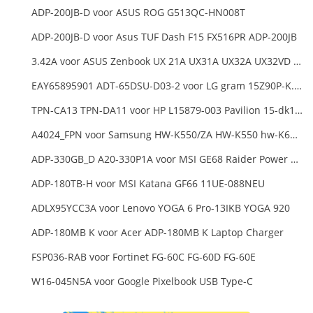
ADP-200JB-D voor ASUS ROG G513QC-HN008T
ADP-200JB-D voor Asus TUF Dash F15 FX516PR ADP-200JB
3.42A voor ASUS Zenbook UX 21A UX31A UX32A UX32VD Series Ultrabook Models
EAY65895901 ADT-65DSU-D03-2 voor LG gram 15Z90P-K.ARB6U1 16T90P, LG gram 15Z90Q 16Z90Q 17Z90Q16Z95PD Series
TPN-CA13 TPN-DA11 voor HP L15879-003 Pavilion 15-dk1000
A4024_FPN voor Samsung HW-K550/ZA HW-K550 hw-K650 Soundbar
ADP-330GB_D A20-330P1A voor MSI GE68 Raider Power Supply
ADP-180TB-H voor MSI Katana GF66 11UE-088NEU
ADLX95YCC3A voor Lenovo YOGA 6 Pro-13IKB YOGA 920
ADP-180MB K voor Acer ADP-180MB K Laptop Charger
FSP036-RAB voor Fortinet FG-60C FG-60D FG-60E
W16-045N5A voor Google Pixelbook USB Type-C