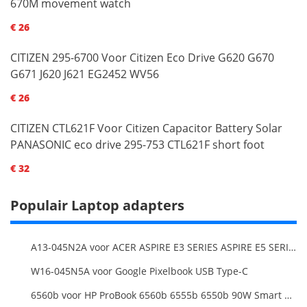
670M movement watch
€ 26
CITIZEN 295-6700 Voor Citizen Eco Drive G620 G670
G671 J620 J621 EG2452 WV56
€ 26
CITIZEN CTL621F Voor Citizen Capacitor Battery Solar
PANASONIC eco drive 295-753 CTL621F short foot
€ 32
Populair Laptop adapters
A13-045N2A voor ACER ASPIRE E3 SERIES ASPIRE E5 SERIES ASPIRE ES1 SERIES
W16-045N5A voor Google Pixelbook USB Type-C
6560b voor HP ProBook 6560b 6555b 6550b 90W Smart AC Power Adapter Laptop