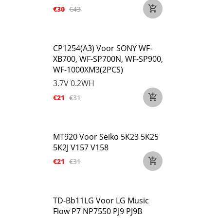
€30
€43
CP1254(A3) Voor SONY WF-
XB700, WF-SP700N, WF-SP900,
WF-1000XM3(2PCS)
3.7V
0.2WH
€21
€31
MT920 Voor Seiko 5K23 5K25
5K2J V157 V158
€21
€31
TD-Bb11LG Voor LG Music
Flow P7 NP7550 PJ9 PJ9B