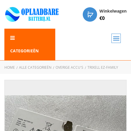
Winkelwagen
€
0
CATEGORIEËN
HOME
ALLE CATEGORIEËN
OVERIGE ACCU'S
TRIXELL EZ-FAMILY