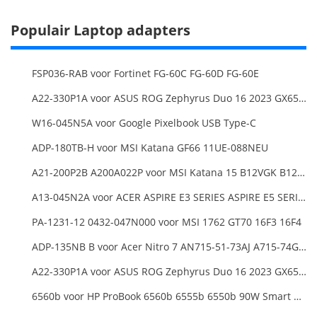
Populair Laptop adapters
FSP036-RAB voor Fortinet FG-60C FG-60D FG-60E
A22-330P1A voor ASUS ROG Zephyrus Duo 16 2023 GX650PY
W16-045N5A voor Google Pixelbook USB Type-C
ADP-180TB-H voor MSI Katana GF66 11UE-088NEU
A21-200P2B A200A022P voor MSI Katana 15 B12VGK B12VFK B12VEK
A13-045N2A voor ACER ASPIRE E3 SERIES ASPIRE E5 SERIES ASPIRE ES1 SERIES
PA-1231-12 0432-047N000 voor MSI 1762 GT70 16F3 16F4
ADP-135NB B voor Acer Nitro 7 AN715-51-73AJ A715-74G-52B0 Notebook
A22-330P1A voor ASUS ROG Zephyrus Duo 16 2023 GX650PY
6560b voor HP ProBook 6560b 6555b 6550b 90W Smart AC Power Adapter Laptop