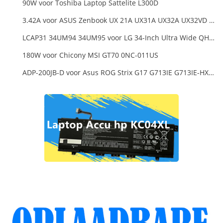
90W voor Toshiba Laptop Sattelite L300D
3.42A voor ASUS Zenbook UX 21A UX31A UX32A UX32VD Series Ultrabook Models
LCAP31 34UM94 34UM95 voor LG 34-Inch Ultra Wide QHD Monitor LED
180W voor Chicony MSI GT70 0NC-011US
ADP-200JB-D voor Asus ROG Strix G17 G713IE G713IE-HX002W