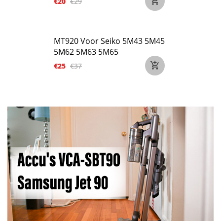
€20
€29
MT920 Voor Seiko 5M43 5M45
5M62 5M63 5M65
€25
€37