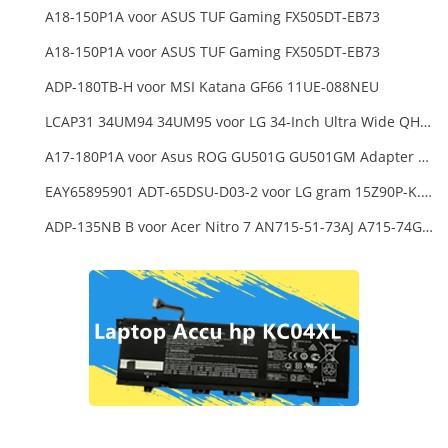
A18-150P1A voor ASUS TUF Gaming FX505DT-EB73
A18-150P1A voor ASUS TUF Gaming FX505DT-EB73
ADP-180TB-H voor MSI Katana GF66 11UE-088NEU
LCAP31 34UM94 34UM95 voor LG 34-Inch Ultra Wide QHD Monitor LED
A17-180P1A voor Asus ROG GU501G GU501GM Adapter Power Supply
EAY65895901 ADT-65DSU-D03-2 voor LG gram 15Z90P-K.ARB6U1 16T90P, LG gram 15Z90Q 16Z90Q 17Z90Q16Z95PD Series
ADP-135NB B voor Acer Nitro 7 AN715-51-73AJ A715-74G-52B0 Notebook