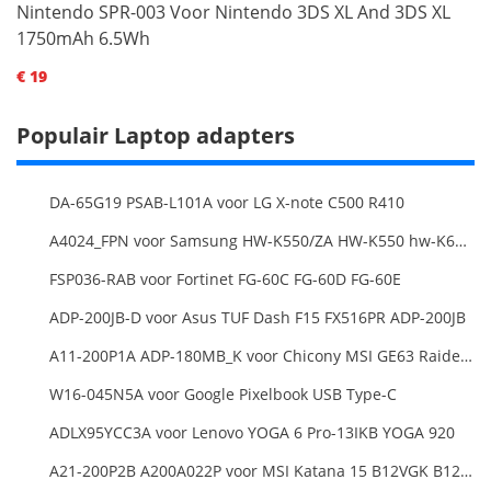
Nintendo SPR-003 Voor Nintendo 3DS XL And 3DS XL
1750mAh 6.5Wh
€ 19
Populair Laptop adapters
DA-65G19 PSAB-L101A voor LG X-note C500 R410
A4024_FPN voor Samsung HW-K550/ZA HW-K550 hw-K650 Soundbar
FSP036-RAB voor Fortinet FG-60C FG-60D FG-60E
ADP-200JB-D voor Asus TUF Dash F15 FX516PR ADP-200JB
A11-200P1A ADP-180MB_K voor Chicony MSI GE63 Raider RGB 8RE-012US
W16-045N5A voor Google Pixelbook USB Type-C
ADLX95YCC3A voor Lenovo YOGA 6 Pro-13IKB YOGA 920
A21-200P2B A200A022P voor MSI Katana 15 B12VGK B12VFK B12VEK