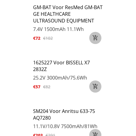
GM-BAT Voor ResMed GM-BAT
GE HEALTHCARE
ULTRASOUND EQUIPMENT
7.4V
1500mAh 11.1Wh
€72
€102
1625227 Voor BISSELL X7
2832Z
25.2V
3000mAh/75.6Wh
€57
€82
SM204 Voor Anritsu 633-75
AQ7280
11.1V/10.8V
7500mAh/81Wh
€203
€291