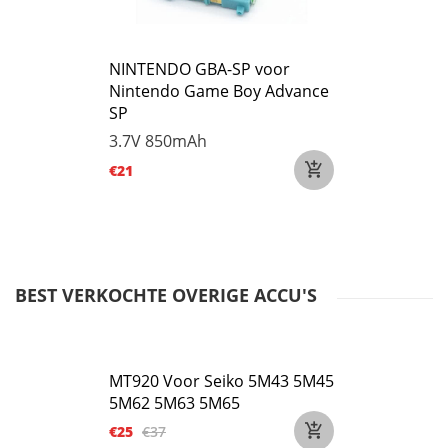
NINTENDO GBA-SP voor
Nintendo Game Boy Advance
SP
3.7V
850mAh
€21
BEST VERKOCHTE OVERIGE ACCU'S
MT920 Voor Seiko 5M43 5M45
5M62 5M63 5M65
€25
€37