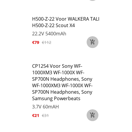
H500-Z-22 Voor WALKERA TALI
H500-Z-22 Scout X4
22.2V
5400mAh
€79
€112
CP1254 Voor Sony WF-
1000XM3 WF-1000X WF-
SP700N Headphones, Sony
WF-1000XM3 WF-1000X WF-
SP700N Headphones, Sony
Samsung Powerbeats
3.7V
60mAH
€21
€31