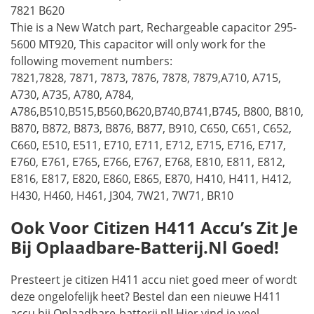
7821 B620
Thie is a New Watch part, Rechargeable capacitor 295-
5600 MT920, This capacitor will only work for the
following movement numbers:
7821,7828, 7871, 7873, 7876, 7878, 7879,A710, A715,
A730, A735, A780, A784,
A786,B510,B515,B560,B620,B740,B741,B745, B800, B810,
B870, B872, B873, B876, B877, B910, C650, C651, C652,
C660, E510, E511, E710, E711, E712, E715, E716, E717,
E760, E761, E765, E766, E767, E768, E810, E811, E812,
E816, E817, E820, E860, E865, E870, H410, H411, H412,
H430, H460, H461, J304, 7W21, 7W71, BR10
Ook Voor Citizen H411 Accu’s Zit Je
Bij Oplaadbare-Batterij.nl Goed!
Presteert je citizen H411 accu niet goed meer of wordt
deze ongelofelijk heet? Bestel dan een nieuwe H411
accu bij Oplaadbare-batterij.nl! Hier vind je veel