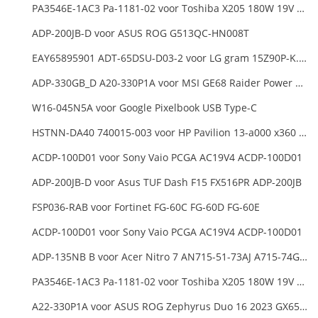
PA3546E-1AC3 Pa-1181-02 voor Toshiba X205 180W 19V 9.5A Laptop DC Charger Power Supply
ADP-200JB-D voor ASUS ROG G513QC-HN008T
EAY65895901 ADT-65DSU-D03-2 voor LG gram 15Z90P-K.ARB6U1 16T90P, LG gram 15Z90Q 16Z90Q 17Z90Q16Z95PD Series
ADP-330GB_D A20-330P1A voor MSI GE68 Raider Power Supply
W16-045N5A voor Google Pixelbook USB Type-C
HSTNN-DA40 740015-003 voor HP Pavilion 13-a000 x360 11-h000 x2 Series 19.5v 45w 2.31a Blue Charger+Cord
ACDP-100D01 voor Sony Vaio PCGA AC19V4 ACDP-100D01
ADP-200JB-D voor Asus TUF Dash F15 FX516PR ADP-200JB
FSP036-RAB voor Fortinet FG-60C FG-60D FG-60E
ACDP-100D01 voor Sony Vaio PCGA AC19V4 ACDP-100D01
ADP-135NB B voor Acer Nitro 7 AN715-51-73AJ A715-74G-52B0 Notebook
PA3546E-1AC3 Pa-1181-02 voor Toshiba X205 180W 19V 9.5A Laptop DC Charger Power Supply
A22-330P1A voor ASUS ROG Zephyrus Duo 16 2023 GX650PY