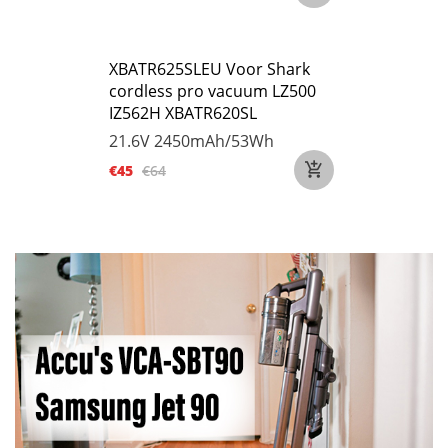
XBATR625SLEU Voor Shark
cordless pro vacuum LZ500
IZ562H XBATR620SL
21.6V
2450mAh/53Wh
€45
€64