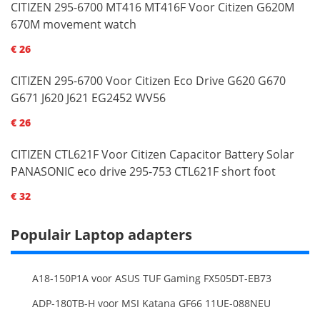
CITIZEN 295-6700 MT416 MT416F Voor Citizen G620M
670M movement watch
€ 26
CITIZEN 295-6700 Voor Citizen Eco Drive G620 G670
G671 J620 J621 EG2452 WV56
€ 26
CITIZEN CTL621F Voor Citizen Capacitor Battery Solar
PANASONIC eco drive 295-753 CTL621F short foot
€ 32
Populair Laptop adapters
A18-150P1A voor ASUS TUF Gaming FX505DT-EB73
ADP-180TB-H voor MSI Katana GF66 11UE-088NEU