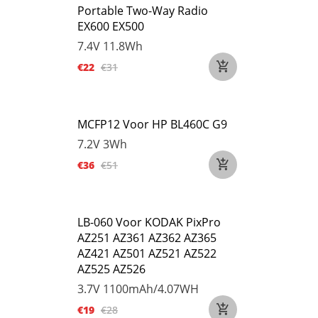
Portable Two-Way Radio
EX600 EX500
7.4V
11.8Wh
€22
€31
MCFP12 Voor HP BL460C G9
7.2V
3Wh
€36
€51
LB-060 Voor KODAK PixPro
AZ251 AZ361 AZ362 AZ365
AZ421 AZ501 AZ521 AZ522
AZ525 AZ526
3.7V
1100mAh/4.07WH
€19
€28