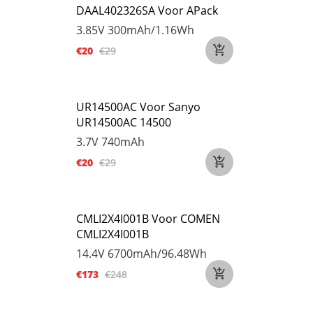
DAAL402326SA Voor APack
3.85V
300mAh/1.16Wh
€20
€29
UR14500AC Voor Sanyo
UR14500AC 14500
3.7V
740mAh
€20
€29
CMLI2X4I001B Voor COMEN
CMLI2X4I001B
14.4V
6700mAh/96.48Wh
€173
€248