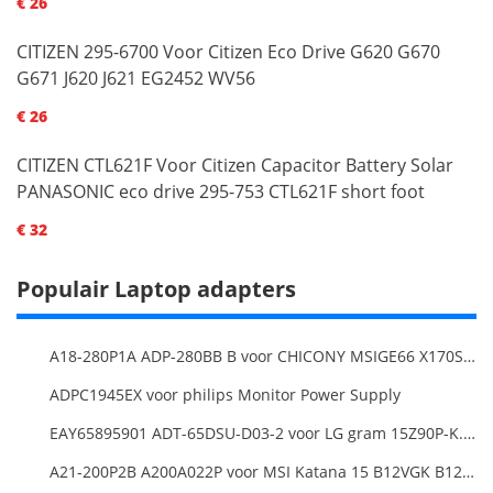
€ 26
CITIZEN 295-6700 Voor Citizen Eco Drive G620 G670
G671 J620 J621 EG2452 WV56
€ 26
CITIZEN CTL621F Voor Citizen Capacitor Battery Solar
PANASONIC eco drive 295-753 CTL621F short foot
€ 32
Populair Laptop adapters
A18-280P1A ADP-280BB B voor CHICONY MSIGE66 X170SMG, MSI GE66 GE76
ADPC1945EX voor philips Monitor Power Supply
EAY65895901 ADT-65DSU-D03-2 voor LG gram 15Z90P-K.ARB6U1 16T90P, LG gram 15Z90Q 16Z90Q 17Z90Q16Z95PD Series
A21-200P2B A200A022P voor MSI Katana 15 B12VGK B12VFK B12VEK