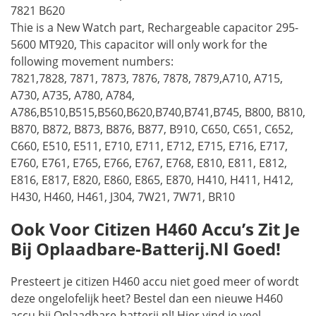
7821 B620
Thie is a New Watch part, Rechargeable capacitor 295-
5600 MT920, This capacitor will only work for the
following movement numbers:
7821,7828, 7871, 7873, 7876, 7878, 7879,A710, A715,
A730, A735, A780, A784,
A786,B510,B515,B560,B620,B740,B741,B745, B800, B810,
B870, B872, B873, B876, B877, B910, C650, C651, C652,
C660, E510, E511, E710, E711, E712, E715, E716, E717,
E760, E761, E765, E766, E767, E768, E810, E811, E812,
E816, E817, E820, E860, E865, E870, H410, H411, H412,
H430, H460, H461, J304, 7W21, 7W71, BR10
Ook Voor Citizen H460 Accu’s Zit Je
Bij Oplaadbare-Batterij.nl Goed!
Presteert je citizen H460 accu niet goed meer of wordt
deze ongelofelijk heet? Bestel dan een nieuwe H460
accu bij Oplaadbare-batterij.nl! Hier vind je veel