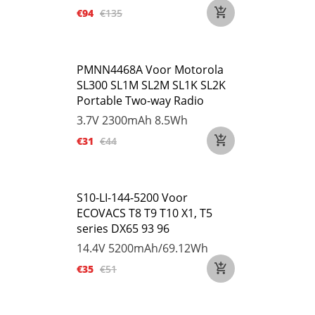
€94
€135
PMNN4468A Voor Motorola
SL300 SL1M SL2M SL1K SL2K
Portable Two-way Radio
3.7V
2300mAh 8.5Wh
€31
€44
S10-LI-144-5200 Voor
ECOVACS T8 T9 T10 X1, T5
series DX65 93 96
14.4V
5200mAh/69.12Wh
€35
€51