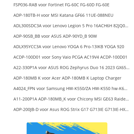
FSP036-RAB voor Fortinet FG-60C FG-60D FG-60E
ADP-180TB-H voor MSI Katana GF66 11UE-088NEU
ADL300SDC3A voor Lenovo Legion 5 Pro 16ACH6H 82JQ008HUK 82JQ008
ADP-90SB_BB voor ASUS ADP-90YD_B 90W
ADLX95YCC3A voor Lenovo YOGA 6 Pro-13IKB YOGA 920
ACDP-100D01 voor Sony Vaio PCGA AC19V4 ACDP-100D01
A22-330P1A voor ASUS ROG Zephyrus Duo 16 2023 GX650PY
ADP-180MB K voor Acer ADP-180MB K Laptop Charger
A4024_FPN voor Samsung HW-K550/ZA HW-K550 hw-K650 Soundbar
A11-200P1A ADP-180MB_K voor Chicony MSI GE63 Raider RGB 8RE-012US
ADP-200JB-D voor Asus ROG Strix G17 G713IE G713IE-HX002W