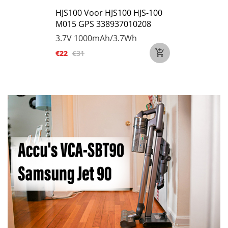
HJS100 Voor HJS100 HJS-100
M015 GPS 338937010208
3.7V
1000mAh/3.7Wh
€22
€31