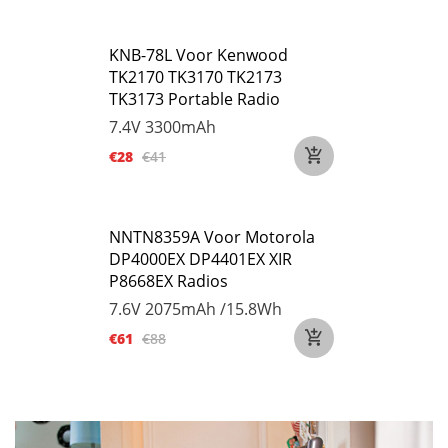
KNB-78L Voor Kenwood
TK2170 TK3170 TK2173
TK3173 Portable Radio
7.4V
3300mAh
€28
€41
NNTN8359A Voor Motorola
DP4000EX DP4401EX XIR
P8668EX Radios
7.6V
2075mAh /15.8Wh
€61
€88