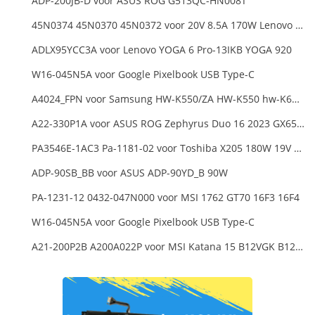
ADP-200JB-D voor ASUS ROG G513QC-HN008T
45N0374 45N0370 45N0372 voor 20V 8.5A 170W Lenovo ThinkPad W540 T540P
ADLX95YCC3A voor Lenovo YOGA 6 Pro-13IKB YOGA 920
W16-045N5A voor Google Pixelbook USB Type-C
A4024_FPN voor Samsung HW-K550/ZA HW-K550 hw-K650 Soundbar
A22-330P1A voor ASUS ROG Zephyrus Duo 16 2023 GX650PY
PA3546E-1AC3 Pa-1181-02 voor Toshiba X205 180W 19V 9.5A Laptop DC Charger Power Supply
ADP-90SB_BB voor ASUS ADP-90YD_B 90W
PA-1231-12 0432-047N000 voor MSI 1762 GT70 16F3 16F4
W16-045N5A voor Google Pixelbook USB Type-C
A21-200P2B A200A022P voor MSI Katana 15 B12VGK B12VFK B12VEK