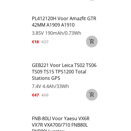
PL412120H Voor Amazfit GTR
42MM A1909 A1910
3.85V
190mAh/0.73Wh
€18
€27
GEB221 Voor Leica TS02 TS06
TS09 TS15 TPS1200 Total
Stations GPS
7.4V
4.4Ah/33Wh
€47
€68
FNB-80LI Voor Yaesu VX6R
VX7R VXA700/710 FNB80L