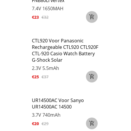
FNB80LI vertex
7.4V
1650MAH
€23
€32
CTL920 Voor Panasonic
Rechargeable CTL920 CTL920F
CTL-920 Casio Watch Battery
G-Shock Solar
2.3V
5.5mAh
€25
€37
UR14500AC Voor Sanyo
UR14500AC 14500
3.7V
740mAh
€20
€29