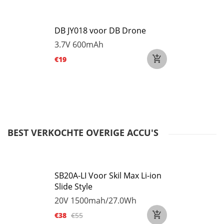
DB JY018 voor DB Drone
3.7V
600mAh
€19
BEST VERKOCHTE OVERIGE ACCU'S
SB20A-LI Voor Skil Max Li-ion
Slide Style
20V
1500mah/27.0Wh
€38
€55