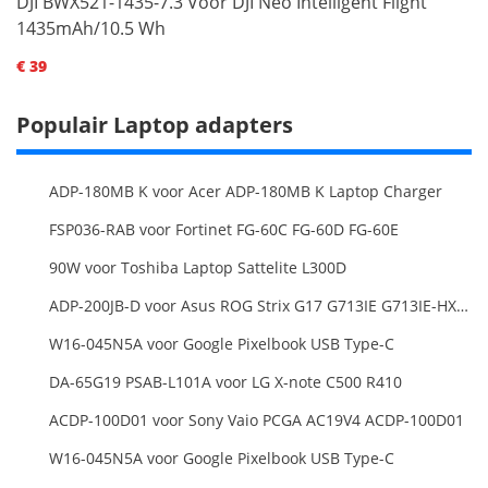
DJI BWX521-1435-7.3 Voor DJI Neo Intelligent Flight
1435mAh/10.5 Wh
€ 39
Populair Laptop adapters
ADP-180MB K voor Acer ADP-180MB K Laptop Charger
FSP036-RAB voor Fortinet FG-60C FG-60D FG-60E
90W voor Toshiba Laptop Sattelite L300D
ADP-200JB-D voor Asus ROG Strix G17 G713IE G713IE-HX002W
W16-045N5A voor Google Pixelbook USB Type-C
DA-65G19 PSAB-L101A voor LG X-note C500 R410
ACDP-100D01 voor Sony Vaio PCGA AC19V4 ACDP-100D01
W16-045N5A voor Google Pixelbook USB Type-C