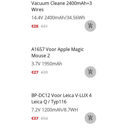
Vacuum Cleane 2400mAh+3
Wires
14.4V
2400mAh/34.56Wh
€28
€41
A1657 Voor Apple Magic
Mouse 2
3.7V
1950mAh
€27
€39
BP-DC12 Voor Leica V-LUX 4
Leica Q / Typ116
7.2V
1200mAh/8.7WH
€37
€54