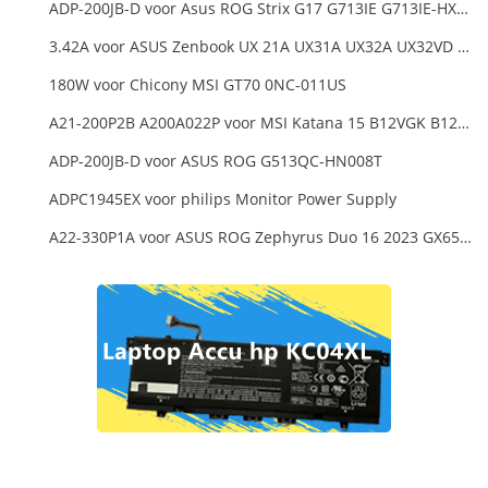
ADP-200JB-D voor Asus ROG Strix G17 G713IE G713IE-HX002W
3.42A voor ASUS Zenbook UX 21A UX31A UX32A UX32VD Series Ultrabook Models
180W voor Chicony MSI GT70 0NC-011US
A21-200P2B A200A022P voor MSI Katana 15 B12VGK B12VFK B12VEK
ADP-200JB-D voor ASUS ROG G513QC-HN008T
ADPC1945EX voor philips Monitor Power Supply
A22-330P1A voor ASUS ROG Zephyrus Duo 16 2023 GX650PY