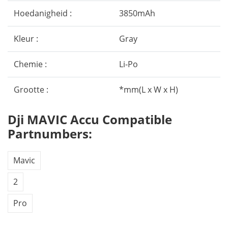
Hoedanigheid :
3850mAh
Kleur :
Gray
Chemie :
Li-Po
Grootte :
*mm(L x W x H)
Dji MAVIC Accu Compatible
Partnumbers:
Mavic
2
Pro