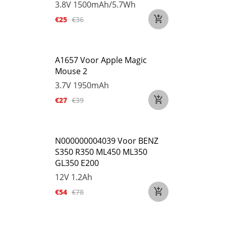
3.8V
1500mAh/5.7Wh
€25
€36
A1657 Voor Apple Magic
Mouse 2
3.7V
1950mAh
€27
€39
N000000004039 Voor BENZ
S350 R350 ML450 ML350
GL350 E200
12V
1.2Ah
€54
€78