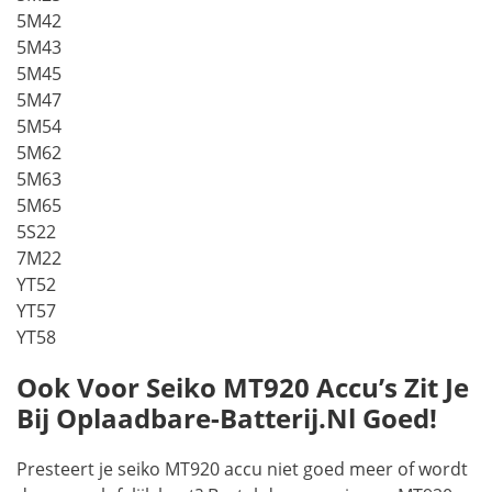
5M42
5M43
5M45
5M47
5M54
5M62
5M63
5M65
5S22
7M22
YT52
YT57
YT58
Ook Voor Seiko MT920 Accu’s Zit Je
Bij Oplaadbare-Batterij.nl Goed!
Presteert je seiko MT920 accu niet goed meer of wordt