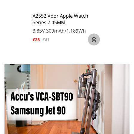
A2552 Voor Apple Watch
Series 7 45MM
3.85V
309mAh/1.189Wh
€28
€41