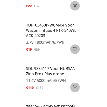
€22
€32
1UF103450P-WCM-04 Voor
Wacom intuos 4 PTK-540WL
ACK-40203
3.7V
1800mAh/6.7Wh
€19
€28
SDL-9834117 Voor HUBSAN
Zino Pro+ Plus drone
11.4V
5000mAh/57WH
€110
€157
Z55 Voor SONY WF-SP700N,