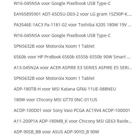
W16-045N5A voor Google Pixelbook USB Type-C
EAY65895901 ADT-65DSU-D03-2 voor LG gram 15Z90P-K.ARB6U1 16T90P, LG gram 15Z90Q 16Z90Q 17Z90Q16Z95PD Series
PA3546E-1AC3 Pa-1181-02 voor Toshiba X205 180W 19V 9.5A Laptop DC Charger Power Supply
W16-045N5A voor Google Pixelbook USB Type-C
SPN5632B voor Motorola Xoom 1 Tablet
6560b voor HP ProBook 6560b 6555b 6550b 90W Smart AC Power Adapter Laptop
A13-045N2A voor ACER ASPIRE E3 SERIES ASPIRE E5 SERIES ASPIRE ES1 SERIES
SPN5632B voor Motorola Xoom 1 Tablet
ADP-180TB-H voor MSI Katana GF66 11UE-088NEU
180W voor Chicony MSI GT70 0NC-011US
ACDP-100D01 voor Sony Vaio PCGA AC19V4 ACDP-100D01
A11-200P1A ADP-180MB_K voor Chicony MSI GE63 Raider RGB 8RE-012US
ADP-90SB_BB voor ASUS ADP-90YD_B 90W