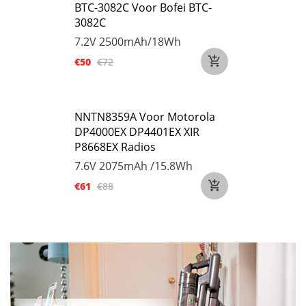
BTC-3082C Voor Bofei BTC-
3082C
7.2V
2500mAh/18Wh
€50
€72
NNTN8359A Voor Motorola
DP4000EX DP4401EX XIR
P8668EX Radios
7.6V
2075mAh /15.8Wh
€61
€88