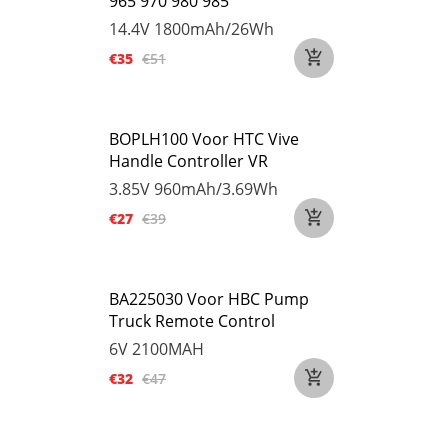
965 970 980 985
14.4V
1800mAh/26Wh
€35
€51
BOPLH100 Voor HTC Vive
Handle Controller VR
3.85V
960mAh/3.69Wh
€27
€39
BA225030 Voor HBC Pump
Truck Remote Control
6V
2100MAH
€32
€47