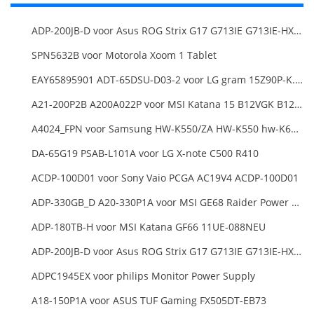
ADP-200JB-D voor Asus ROG Strix G17 G713IE G713IE-HX002W
SPN5632B voor Motorola Xoom 1 Tablet
EAY65895901 ADT-65DSU-D03-2 voor LG gram 15Z90P-K.ARB6U1 16T90P, LG gram 15Z90Q 16Z90Q 17Z90Q16Z95PD Series
A21-200P2B A200A022P voor MSI Katana 15 B12VGK B12VFK B12VEK
A4024_FPN voor Samsung HW-K550/ZA HW-K550 hw-K650 Soundbar
DA-65G19 PSAB-L101A voor LG X-note C500 R410
ACDP-100D01 voor Sony Vaio PCGA AC19V4 ACDP-100D01
ADP-330GB_D A20-330P1A voor MSI GE68 Raider Power Supply
ADP-180TB-H voor MSI Katana GF66 11UE-088NEU
ADP-200JB-D voor Asus ROG Strix G17 G713IE G713IE-HX002W
ADPC1945EX voor philips Monitor Power Supply
A18-150P1A voor ASUS TUF Gaming FX505DT-EB73