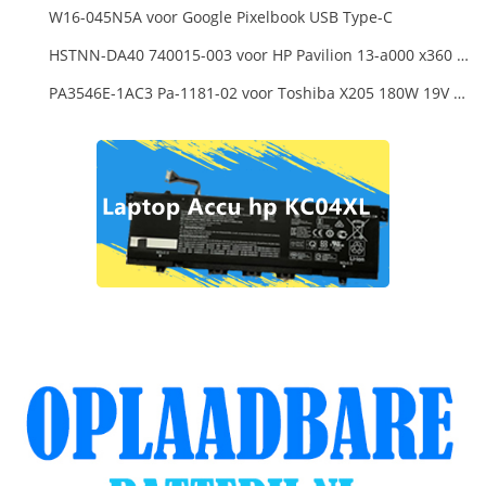
W16-045N5A voor Google Pixelbook USB Type-C
HSTNN-DA40 740015-003 voor HP Pavilion 13-a000 x360 11-h000 x2 Series 19.5v 45w 2.31a Blue Charger+Cord
PA3546E-1AC3 Pa-1181-02 voor Toshiba X205 180W 19V 9.5A Laptop DC Charger Power Supply