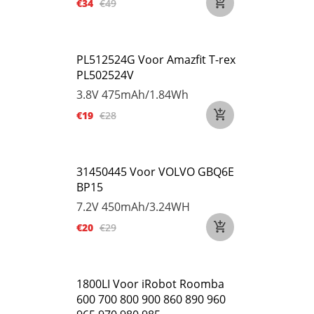
€34
€49
PL512524G Voor Amazfit T-rex
PL502524V
3.8V
475mAh/1.84Wh
€19
€28
31450445 Voor VOLVO GBQ6E
BP15
7.2V
450mAh/3.24WH
€20
€29
1800LI Voor iRobot Roomba
600 700 800 900 860 890 960