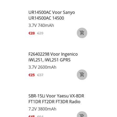
UR14500AC Voor Sanyo
UR14500AC 14500
3.7V
740mAh
€20
€29
F26402298 Voor Ingenico
iWL251, iWL251 GPRS
3.7V
2600mAh
€25
€37
SBR-15Li Voor Yaesu VX-8DR
FT1DR FT2DR FT3DR Radio
7.2V
3800mAh
€45
€64