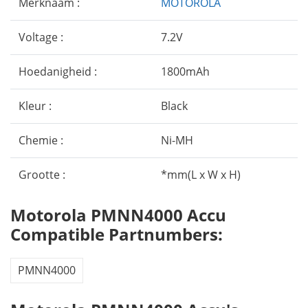
Merknaam :
MOTOROLA
Voltage :
7.2V
Hoedanigheid :
1800mAh
Kleur :
Black
Chemie :
Ni-MH
Grootte :
*mm(L x W x H)
Motorola PMNN4000 Accu
Compatible Partnumbers:
PMNN4000