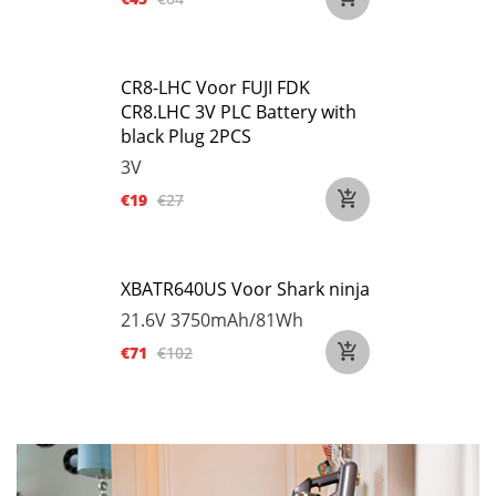
CR8-LHC Voor FUJI FDK
CR8.LHC 3V PLC Battery with
black Plug 2PCS
3V
€19
€27
XBATR640US Voor Shark ninja
21.6V
3750mAh/81Wh
€71
€102