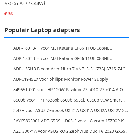
6300mAh/23.44Wh
€ 26
Populair Laptop adapters
ADP-180TB-H voor MSI Katana GF66 11UE-088NEU
ADP-180TB-H voor MSI Katana GF66 11UE-088NEU
ADP-135NB B voor Acer Nitro 7 AN715-51-73AJ A715-74G-52B0 Notebook
ADPC1945EX voor philips Monitor Power Supply
849651-001 voor HP 120W Pavilion 27-a010 27-r014 AIO
6560b voor HP ProBook 6560b 6555b 6550b 90W Smart AC Power Adapter Laptop
3.42A voor ASUS Zenbook UX 21A UX31A UX32A UX32VD Series Ultrabook Models
EAY65895901 ADT-65DSU-D03-2 voor LG gram 15Z90P-K.ARB6U1 16T90P, LG gram 15Z90Q 16Z90Q 17Z90Q16Z95PD Series
A22-330P1A voor ASUS ROG Zephyrus Duo 16 2023 GX650PY