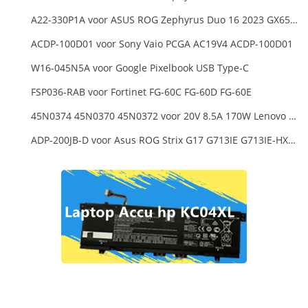
A22-330P1A voor ASUS ROG Zephyrus Duo 16 2023 GX650PY
ACDP-100D01 voor Sony Vaio PCGA AC19V4 ACDP-100D01
W16-045N5A voor Google Pixelbook USB Type-C
FSP036-RAB voor Fortinet FG-60C FG-60D FG-60E
45N0374 45N0370 45N0372 voor 20V 8.5A 170W Lenovo ThinkPad W540 T540P
ADP-200JB-D voor Asus ROG Strix G17 G713IE G713IE-HX002W