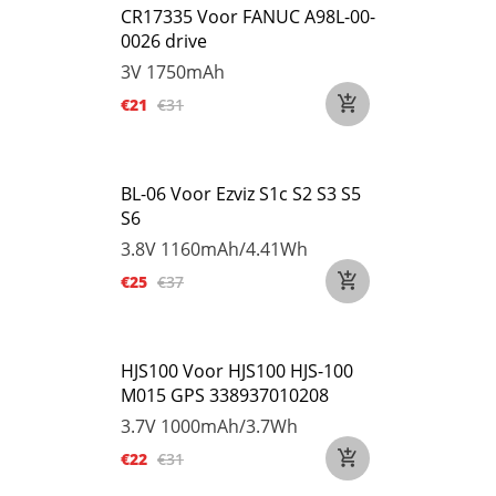
CR17335 Voor FANUC A98L-00-
0026 drive
3V
1750mAh
€21
€31
BL-06 Voor Ezviz S1c S2 S3 S5
S6
3.8V
1160mAh/4.41Wh
€25
€37
HJS100 Voor HJS100 HJS-100
M015 GPS 338937010208
3.7V
1000mAh/3.7Wh
€22
€31