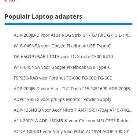
Populair Laptop adapters
ADP-200JB-D voor Asus ROG Strix G17 G713IE G713IE-HX002W
W16-045N5A voor Google Pixelbook USB Type-C
DA-65G19 PSAB-L101A voor LG X-note C500 R410
W16-045N5A voor Google Pixelbook USB Type-C
FSP036-RAB voor Fortinet FG-60C FG-60D FG-60E
ADP-200JB-D voor Asus TUF Dash F15 FX516PR ADP-200JB
ADPC1945EX voor philips Monitor Power Supply
ADP-135NB B voor Acer Nitro 7 AN715-51-73AJ A715-74G-52B0 Notebook
A11-200P1A ADP-180MB_K voor Chicony MSI GE63 Raider RGB 8RE-012US
ACDP-100D01 voor Sony Vaio PCGA AC19V4 ACDP-100D01