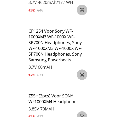
3.7V
4620mAh/17.1WH
€32
€46
CP1254 Voor Sony WF-
1000XM3 WF-1000X WF-
SP700N Headphones, Sony
WF-1000XM3 WF-1000X WF-
SP700N Headphones, Sony
Samsung Powerbeats
3.7V
60mAH
€21
€31
Z55H(2pcs) Voor SONY
WF1000XM4 Headphones
3.85V
70MAH
€18
€27