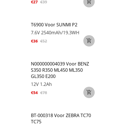
€27
€39
T6900 Voor SUNMI P2
7.6V
2540mAh/19.3WH
€36
€52
N000000004039 Voor BENZ
S350 R350 ML450 ML350
GL350 E200
12V
1.2Ah
€54
€78
BT-000318 Voor ZEBRA TC70
TC75