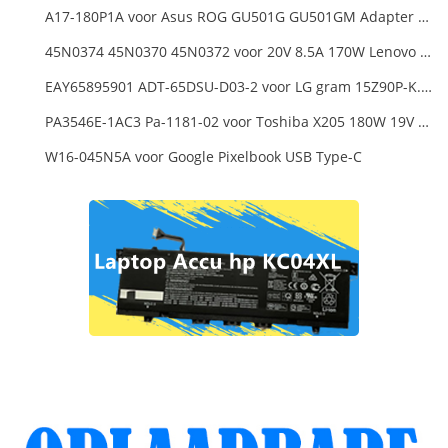
A17-180P1A voor Asus ROG GU501G GU501GM Adapter Power Supply
45N0374 45N0370 45N0372 voor 20V 8.5A 170W Lenovo ThinkPad W540 T540P
EAY65895901 ADT-65DSU-D03-2 voor LG gram 15Z90P-K.ARB6U1 16T90P, LG gram 15Z90Q 16Z90Q 17Z90Q16Z95PD Series
PA3546E-1AC3 Pa-1181-02 voor Toshiba X205 180W 19V 9.5A Laptop DC Charger Power Supply
W16-045N5A voor Google Pixelbook USB Type-C