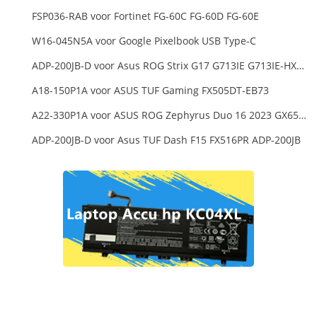
FSP036-RAB voor Fortinet FG-60C FG-60D FG-60E
W16-045N5A voor Google Pixelbook USB Type-C
ADP-200JB-D voor Asus ROG Strix G17 G713IE G713IE-HX002W
A18-150P1A voor ASUS TUF Gaming FX505DT-EB73
A22-330P1A voor ASUS ROG Zephyrus Duo 16 2023 GX650PY
ADP-200JB-D voor Asus TUF Dash F15 FX516PR ADP-200JB