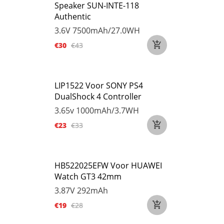
Speaker SUN-INTE-118
Authentic
3.6V
7500mAh/27.0WH
€30
€43
LIP1522 Voor SONY PS4
DualShock 4 Controller
3.65v
1000mAh/3.7WH
€23
€33
HB522025EFW Voor HUAWEI
Watch GT3 42mm
3.87V
292mAh
€19
€28