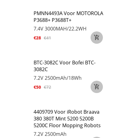
PMNN4493A Voor MOTOROLA
P3688+ P3688T+
7.4V
3000MAH/22.2WH
€28
€41
BTC-3082C Voor Bofei BTC-
3082C
7.2V
2500mAh/18Wh
€50
€72
4409709 Voor iRobot Braava
380 380T Mint 5200 5200B
5200C Floor Mopping Robots
7.2V
2500mAh