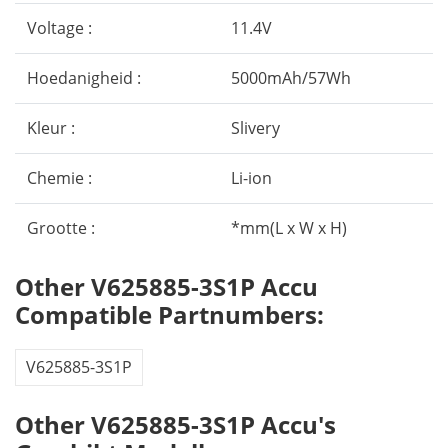
Voltage :
11.4V
Hoedanigheid :
5000mAh/57Wh
Kleur :
Slivery
Chemie :
Li-ion
Grootte :
*mm(L x W x H)
Other V625885-3S1P Accu
Compatible Partnumbers:
V625885-3S1P
Other V625885-3S1P Accu's