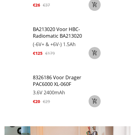
€26
€37
BA213020 Voor HBC-
Radiomatic BA213020
(-6V+ & +6V-)
1.5Ah
€125
€179
8326186 Voor Drager
PAC6000 XL-060F
3.6V
2400mAh
€20
€29