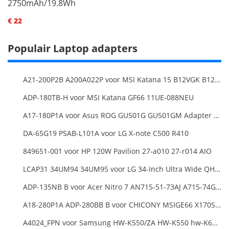
2750mAh/19.8Wh
€ 22
Populair Laptop adapters
A21-200P2B A200A022P voor MSI Katana 15 B12VGK B12VFK B12VEK
ADP-180TB-H voor MSI Katana GF66 11UE-088NEU
A17-180P1A voor Asus ROG GU501G GU501GM Adapter Power Supply
DA-65G19 PSAB-L101A voor LG X-note C500 R410
849651-001 voor HP 120W Pavilion 27-a010 27-r014 AIO
LCAP31 34UM94 34UM95 voor LG 34-Inch Ultra Wide QHD Monitor LED
ADP-135NB B voor Acer Nitro 7 AN715-51-73AJ A715-74G-52B0 Notebook
A18-280P1A ADP-280BB B voor CHICONY MSIGE66 X170SMG, MSI GE66 GE76
A4024_FPN voor Samsung HW-K550/ZA HW-K550 hw-K650 Soundbar