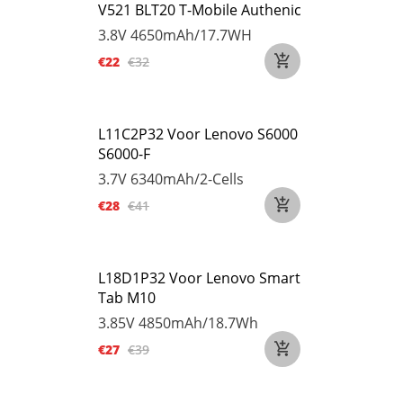
V521 BLT20 T-Mobile Authenic
3.8V
4650mAh/17.7WH
€22
€32
L11C2P32 Voor Lenovo S6000
S6000-F
3.7V
6340mAh/2-Cells
€28
€41
L18D1P32 Voor Lenovo Smart
Tab M10
3.85V
4850mAh/18.7Wh
€27
€39