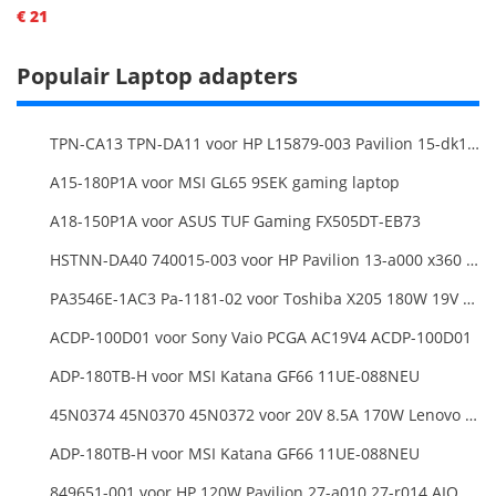
€ 21
Populair Laptop adapters
TPN-CA13 TPN-DA11 voor HP L15879-003 Pavilion 15-dk1000
A15-180P1A voor MSI GL65 9SEK gaming laptop
A18-150P1A voor ASUS TUF Gaming FX505DT-EB73
HSTNN-DA40 740015-003 voor HP Pavilion 13-a000 x360 11-h000 x2 Series 19.5v 45w 2.31a Blue Charger+Cord
PA3546E-1AC3 Pa-1181-02 voor Toshiba X205 180W 19V 9.5A Laptop DC Charger Power Supply
ACDP-100D01 voor Sony Vaio PCGA AC19V4 ACDP-100D01
ADP-180TB-H voor MSI Katana GF66 11UE-088NEU
45N0374 45N0370 45N0372 voor 20V 8.5A 170W Lenovo ThinkPad W540 T540P
ADP-180TB-H voor MSI Katana GF66 11UE-088NEU
849651-001 voor HP 120W Pavilion 27-a010 27-r014 AIO