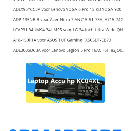
ADLX95YCC3A voor Lenovo YOGA 6 Pro-13IKB YOGA 920
ADP-135NB B voor Acer Nitro 7 AN715-51-73AJ A715-74G-52B0 Notebook
LCAP31 34UM94 34UM95 voor LG 34-Inch Ultra Wide QHD Monitor LED
A18-150P1A voor ASUS TUF Gaming FX505DT-EB73
ADL300SDC3A voor Lenovo Legion 5 Pro 16ACH6H 82JQ008HUK 82JQ008