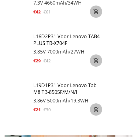
7.3V
4660mAh/34WH
€42
€61
L16D2P31 Voor Lenovo TAB4
PLUS TB-X704F
3.85V
7000mAh/27WH
€29
€42
L19D1P31 Voor Lenovo Tab
M8 TB-8505F/M/N/I
3.86V
5000mAh/19.3WH
€21
€30