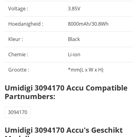
Voltage :
3.85V
Hoedanigheid :
8000mAh/30.8Wh
Kleur :
Black
Chemie :
Li-ion
Grootte :
*mm(L x W x H)
Umidigi 3094170 Accu Compatible
Partnumbers:
3094170
Umidigi 3094170 Accu's Geschikt