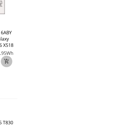
16ABY
SAMSUNG EB-BX818ABY
SAMSUNG EB-BX90
laxy
voor SAMSUNG Galaxy
voor SAMSUNG Gal
6 X518
Tab S9 Plus Wi-fi
Tab S8 Ultra SM-X90
X810/5G X816
.95Wh
3.86V
3.86V
9800mAh/37.82Wh
11200mAh/43.23Wh
€25
€32
5 T830