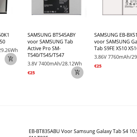
50K1
SAMSUNG BT545ABY
SAMSUNG EB-BX5
T50
voor SAMSUNG Tab
voor SAMSUNG Ga
Active Pro SM-
Tab S9FE X510 X51
29.26Wh
T540/T545/T547
3.86V
7760mAh/29
3.8V
7400mAh/28.12Wh
€25
€25
EB-BT835ABU Voor Samsung Galaxy Tab S4 10.