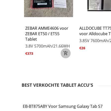
X736ABY
ZEBAR AMME4606 voor
ALLDOCUBE TT7
 Galaxy
ZEBAR ET50 / ET55
voor Alldocube 
30 SM-
Tablet
3.85V
7600mAh/
3.8V
5700mAh/21.66WH
€26
/32.6Wh
€373
BEST VERKOCHTE TABLET ACCU'S
EB-BT875ABY Voor Samsung Galaxy Tab S7