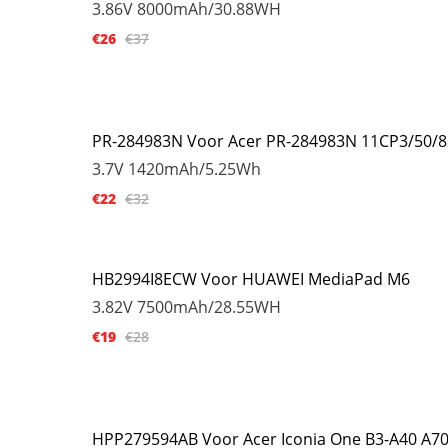
3.86V
8000mAh/30.88WH
€26
€37
PR-284983N Voor Acer PR-284983N 11CP3/50/8
3.7V
1420mAh/5.25Wh
€22
€32
HB2994I8ECW Voor HUAWEI MediaPad M6
3.82V
7500mAh/28.55WH
€19
€28
HPP279594AB Voor Acer Iconia One B3-A40 A7