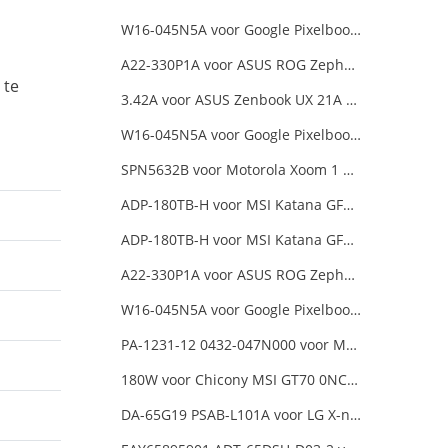
W16-045N5A voor Google Pixelbook USB Type-C
A22-330P1A voor ASUS ROG Zephyrus Duo 16 2023 GX650PY
 te
3.42A voor ASUS Zenbook UX 21A UX31A UX32A UX32VD Series Ultrabook Models
W16-045N5A voor Google Pixelbook USB Type-C
SPN5632B voor Motorola Xoom 1 Tablet
ADP-180TB-H voor MSI Katana GF66 11UE-088NEU
ADP-180TB-H voor MSI Katana GF66 11UE-088NEU
A22-330P1A voor ASUS ROG Zephyrus Duo 16 2023 GX650PY
W16-045N5A voor Google Pixelbook USB Type-C
PA-1231-12 0432-047N000 voor MSI 1762 GT70 16F3 16F4
180W voor Chicony MSI GT70 0NC-011US
DA-65G19 PSAB-L101A voor LG X-note C500 R410