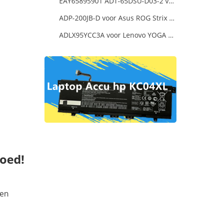
EAY65895901 ADT-65DSU-D03-2 voor LG gram 15Z90P-K.ARB6U1 16T90P, LG gram 15Z90Q 16Z90Q 17Z90Q16Z95PD Series
ADP-200JB-D voor Asus ROG Strix G17 G713IE G713IE-HX002W
ADLX95YCC3A voor Lenovo YOGA 6 Pro-13IKB YOGA 920
Goed!
een