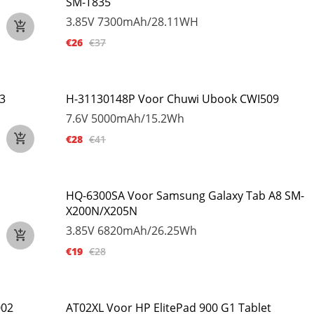
SM-T835
3.85V
7300mAh/28.11WH
€26
€37
3
H-31130148P Voor Chuwi Ubook CWI509
7.6V
5000mAh/15.2Wh
€28
€41
HQ-6300SA Voor Samsung Galaxy Tab A8 SM-
X200N/X205N
3.85V
6820mAh/26.25Wh
€19
€28
002
AT02XL Voor HP ElitePad 900 G1 Tablet