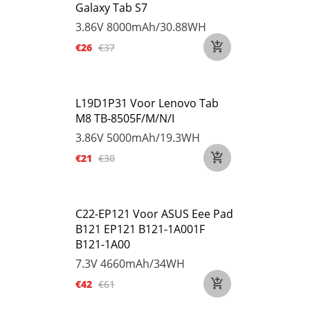
Galaxy Tab S7
3.86V
8000mAh/30.88WH
€26
€37
L19D1P31 Voor Lenovo Tab
M8 TB-8505F/M/N/I
3.86V
5000mAh/19.3WH
€21
€30
C22-EP121 Voor ASUS Eee Pad
B121 EP121 B121-1A001F
B121-1A00
7.3V
4660mAh/34WH
€42
€61