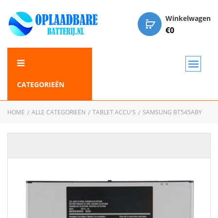
Winkelwagen
€
0
CATEGORIEËN
HOME
ALLE CATEGORIEËN
TABLET ACCU'S
SAMSUNG BT545ABY