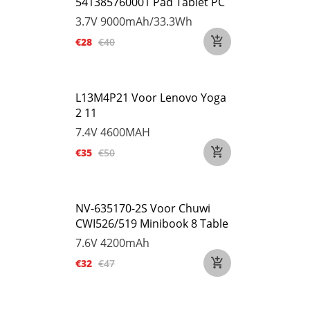
541385760001 Pad Tablet PC
3.7V
9000mAh/33.3Wh
€28
€40
L13M4P21 Voor Lenovo Yoga
2 11
7.4V
4600MAH
€35
€50
NV-635170-2S Voor Chuwi
CWI526/519 Minibook 8 Table
7.6V
4200mAh
€32
€47