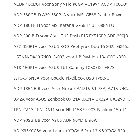
ACDP-100D01 voor Sony Vaio PCGA AC19V4 ACDP-100D01
ADP-330GB_D A20-330P1A voor MSI GE68 Raider Power Supply
ADP-180TB-H voor MSI Katana GF66 11UE-088NEU
ADP-200JB-D voor Asus TUF Dash F15 FX516PR ADP-200JB
A22-330P1A voor ASUS ROG Zephyrus Duo 16 2023 GX650PY
HSTNN-DA40 740015-003 voor HP Pavilion 13-a000 x360 11-h000 x2 Series 19.5v 45w 2.31a Blue Charger+Cord
A18-150P1A voor ASUS TUF Gaming FX505DT-EB73
W16-045N5A voor Google Pixelbook USB Type-C
ADP-135NB B voor Acer Nitro 7 AN715-51-73AJ A715-74G-52B0 Notebook
3.42A voor ASUS Zenbook UX 21A UX31A UX32A UX32VD Series Ultrabook Models
TPN-CA13 TPN-DA11 voor HP L15879-003 Pavilion 15-dk1000
ADP-90SB_BB voor ASUS ADP-90YD_B 90W
ADLX95YCC3A voor Lenovo YOGA 6 Pro-13IKB YOGA 920