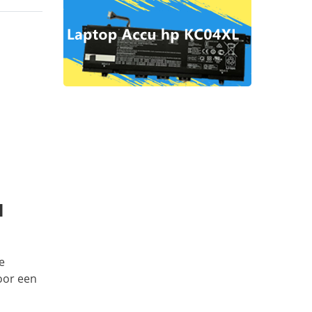
l
e
oor een