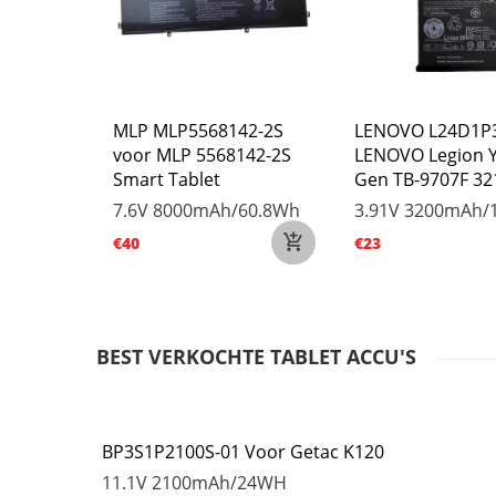
160000C1
MLP MLP5568142-2S
LENOVO L24D1P3
ne Touch
voor MLP 5568142-2S
LENOVO Legion Y
Smart Tablet
Gen TB-9707F 3
15.36Wh
7.6V
8000mAh/60.8Wh
3.91V
3200mAh/
€40
€23
BEST VERKOCHTE TABLET ACCU'S
BP3S1P2100S-01 Voor Getac K120
11.1V
2100mAh/24WH