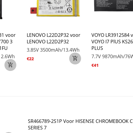
1 voor
LENOVO L22D2P32 voor
VOYO LR3912584 
700 3
LENOVO L22D2P32
VOYO I7 PlUS KS26
21FU
PLUS
3.85V
3500mAh/13.4Wh
12.6Wh
7.7V
9870mAh/76
€22
€41
SR466789-2S1P Voor HISENSE CHROMEBOOK C
SERIES 7