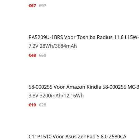
€67
€97
PA5209U-1BRS Voor Toshiba Radius 11.6 L15W
7.2V
28Wh/3684mAh
€48
€68
58-000255 Voor Amazon Kindle 58-000255 MC-
3.8V
3200mAh/12.16Wh
€19
€28
C11P1510 Voor Asus ZenPad S 8.0 Z580CA