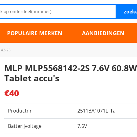
zoek
POPULAIRE MERKEN
AANBIEDINGEN
142-2S
MLP MLP5568142-2S 7.6V 60.8
Tablet accu's
€40
Productnr
2511BA1071L_Ta
Batterijvoltage
7.6V