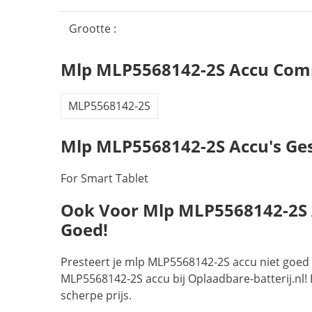
Grootte :
Mlp MLP5568142-2S Accu Comp
MLP5568142-2S
Mlp MLP5568142-2S Accu's Ges
For Smart Tablet
Ook Voor Mlp MLP5568142-2S Ac
Goed!
Presteert je mlp MLP5568142-2S accu niet goed 
MLP5568142-2S accu bij Oplaadbare-batterij.nl! 
scherpe prijs.