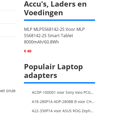
Accu's, Laders en
Voedingen
MLP MLP5568142-2S Voor MLP
5568142-2S Smart Tablet
8000mAh/60.8Wh
€ 40
Populair Laptop
adapters
met onze
ACDP-100D01 voor Sony Vaio PCGA AC19V4 ACDP-100D01
A18-280P1A ADP-280BB B voor CHICONY MSIGE66 X170SMG, MSI GE66 GE76
A22-330P1A voor ASUS ROG Zephyrus Duo 16 2023 GX650PY