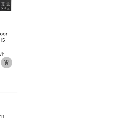
voor
TREKSTOR K136T HW-
OPPO BLT004 voor
 I5
37154200 voor
OPPO Pad air OPD2
TREKSTOR HW-37154200
3.87V
7000mAh/27.
Wh
7.6V
5500mAh/41.8Wh
€22
€43
11