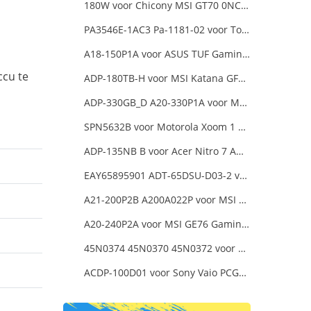
180W voor Chicony MSI GT70 0NC-011US
PA3546E-1AC3 Pa-1181-02 voor Toshiba X205 180W 19V 9.5A Laptop DC Charger Power Supply
A18-150P1A voor ASUS TUF Gaming FX505DT-EB73
ccu te
ADP-180TB-H voor MSI Katana GF66 11UE-088NEU
ADP-330GB_D A20-330P1A voor MSI GE68 Raider Power Supply
SPN5632B voor Motorola Xoom 1 Tablet
ADP-135NB B voor Acer Nitro 7 AN715-51-73AJ A715-74G-52B0 Notebook
EAY65895901 ADT-65DSU-D03-2 voor LG gram 15Z90P-K.ARB6U1 16T90P, LG gram 15Z90Q 16Z90Q 17Z90Q16Z95PD Series
A21-200P2B A200A022P voor MSI Katana 15 B12VGK B12VFK B12VEK
A20-240P2A voor MSI GE76 Gaming Laptop
45N0374 45N0370 45N0372 voor 20V 8.5A 170W Lenovo ThinkPad W540 T540P
ACDP-100D01 voor Sony Vaio PCGA AC19V4 ACDP-100D01