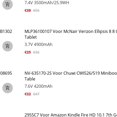
7.4V
3500mAh/25.9WH
€39
€56
-B1302
MLP36100107 Voor McNair Verizon Ellipsis 8 8
Tablet
3.7V
4900mAh
€25
€36
308695
NV-635170-2S Voor Chuwi CWI526/519 Miniboo
Table
7.6V
4200mAh
€32
€47
2955C7 Voor Amazon Kindle Fire HD 10.1 7th 