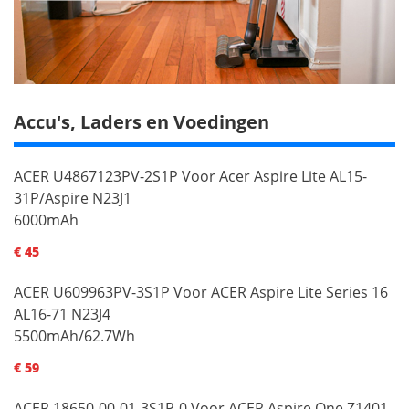
Accu's, Laders en Voedingen
ACER U4867123PV-2S1P Voor Acer Aspire Lite AL15-
31P/Aspire N23J1
6000mAh
€ 45
ACER U609963PV-3S1P Voor ACER Aspire Lite Series 16
AL16-71 N23J4
5500mAh/62.7Wh
€ 59
ACER 18650-00-01-3S1P-0 Voor ACER Aspire One Z1401