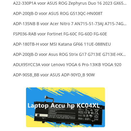
A22-330P1A voor ASUS ROG Zephyrus Duo 16 2023 GX650PY
ADP-200JB-D voor ASUS ROG G513QC-HN008T
ADP-135NB B voor Acer Nitro 7 AN715-51-73AJ A715-74G-52B0 Notebook
FSP036-RAB voor Fortinet FG-60C FG-60D FG-60E
ADP-180TB-H voor MSI Katana GF66 11UE-088NEU
ADP-200JB-D voor Asus ROG Strix G17 G713IE G713IE-HX002W
ADLX95YCC3A voor Lenovo YOGA 6 Pro-13IKB YOGA 920
ADP-90SB_BB voor ASUS ADP-90YD_B 90W