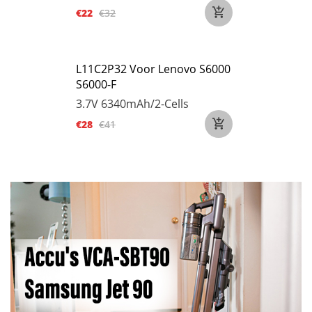
€22
€32
L11C2P32 Voor Lenovo S6000
S6000-F
3.7V
6340mAh/2-Cells
€28
€41