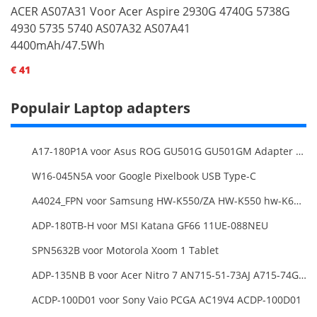
ACER AS07A31 Voor Acer Aspire 2930G 4740G 5738G
4930 5735 5740 AS07A32 AS07A41
4400mAh/47.5Wh
€ 41
Populair Laptop adapters
A17-180P1A voor Asus ROG GU501G GU501GM Adapter Power Supply
W16-045N5A voor Google Pixelbook USB Type-C
A4024_FPN voor Samsung HW-K550/ZA HW-K550 hw-K650 Soundbar
ADP-180TB-H voor MSI Katana GF66 11UE-088NEU
SPN5632B voor Motorola Xoom 1 Tablet
ADP-135NB B voor Acer Nitro 7 AN715-51-73AJ A715-74G-52B0 Notebook
ACDP-100D01 voor Sony Vaio PCGA AC19V4 ACDP-100D01