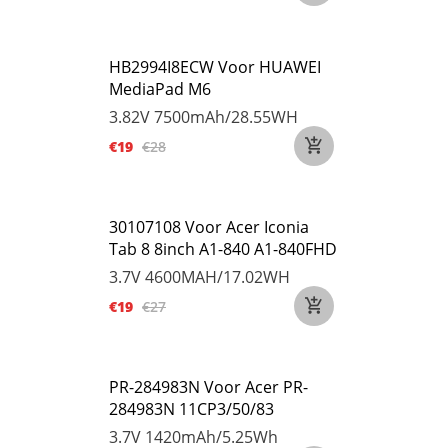
HB2994I8ECW Voor HUAWEI
MediaPad M6
3.82V
7500mAh/28.55WH
€19
€28
30107108 Voor Acer Iconia
Tab 8 8inch A1-840 A1-840FHD
3.7V
4600MAH/17.02WH
€19
€27
PR-284983N Voor Acer PR-
284983N 11CP3/50/83
3.7V
1420mAh/5.25Wh