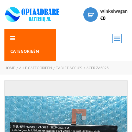
Winkelwagen
€
0
CATEGORIEËN
HOME
ALLE CATEGORIEËN
TABLET ACCU'S
ACER ZA6025