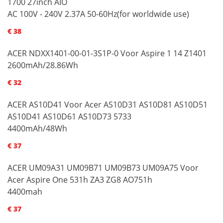
1700 27inch AIO
AC 100V - 240V 2.37A 50-60Hz(for worldwide use)
€ 38
ACER NDXX1401-00-01-3S1P-0 Voor Aspire 1 14 Z1401
2600mAh/28.86Wh
€ 32
ACER AS10D41 Voor Acer AS10D31 AS10D81 AS10D51
AS10D41 AS10D61 AS10D73 5733
4400mAh/48Wh
€ 37
ACER UM09A31 UM09B71 UM09B73 UM09A75 Voor
Acer Aspire One 531h ZA3 ZG8 AO751h
4400mah
€ 37