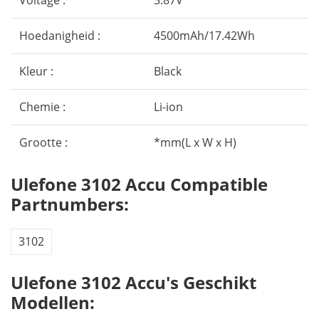
Voltage :
3.87V
Hoedanigheid :
4500mAh/17.42Wh
Kleur :
Black
Chemie :
Li-ion
Grootte :
*mm(L x W x H)
Ulefone 3102 Accu Compatible
Partnumbers:
3102
Ulefone 3102 Accu's Geschikt
Modellen: