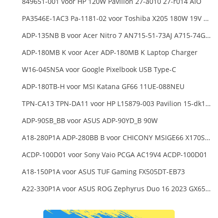
849651-001 voor HP 120W Pavilion 27-a010 27-r014 AIO
PA3546E-1AC3 Pa-1181-02 voor Toshiba X205 180W 19V 9.5A Laptop DC Charger Power Supply
ADP-135NB B voor Acer Nitro 7 AN715-51-73AJ A715-74G-52B0 Notebook
ADP-180MB K voor Acer ADP-180MB K Laptop Charger
W16-045N5A voor Google Pixelbook USB Type-C
ADP-180TB-H voor MSI Katana GF66 11UE-088NEU
TPN-CA13 TPN-DA11 voor HP L15879-003 Pavilion 15-dk1000
ADP-90SB_BB voor ASUS ADP-90YD_B 90W
A18-280P1A ADP-280BB B voor CHICONY MSIGE66 X170SMG, MSI GE66 GE76
ACDP-100D01 voor Sony Vaio PCGA AC19V4 ACDP-100D01
A18-150P1A voor ASUS TUF Gaming FX505DT-EB73
A22-330P1A voor ASUS ROG Zephyrus Duo 16 2023 GX650PY