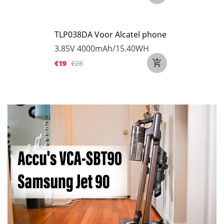
TLP038DA Voor Alcatel phone
3.85V
4000mAh/15.40WH
€19
€28