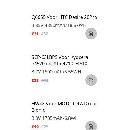
Q6655 Voor HTC Desire 20Pro
3.85V
4850mAh/18.67WH
€21
€30
SCP-63LBPS Voor Kyocera
e4520 e4281 e4710 e4610
3.7V
1500mAh/5.55WH
€23
€33
HW4X Voor MOTOROLA Droid
Bionic
3.8V
1785mAh/6.8WH
€19
€28