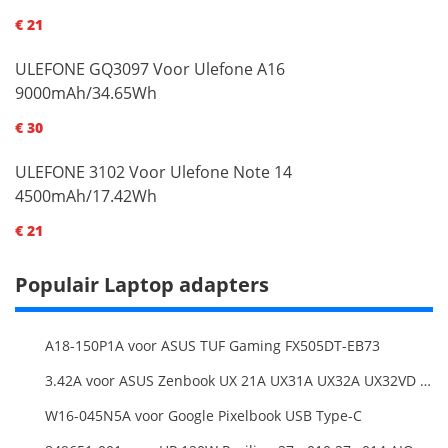
€ 21
ULEFONE GQ3097 Voor Ulefone A16
9000mAh/34.65Wh
€ 30
ULEFONE 3102 Voor Ulefone Note 14
4500mAh/17.42Wh
€ 21
Populair Laptop adapters
A18-150P1A voor ASUS TUF Gaming FX505DT-EB73
3.42A voor ASUS Zenbook UX 21A UX31A UX32A UX32VD Series Ultrabook Models
W16-045N5A voor Google Pixelbook USB Type-C