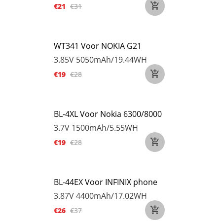
€21
€31
WT341 Voor NOKIA G21
3.85V
5050mAh/19.44WH
€19
€28
BL-4XL Voor Nokia 6300/8000
3.7V
1500mAh/5.55WH
€19
€28
BL-44EX Voor INFINIX phone
3.87V
4400mAh/17.02WH
€26
€37