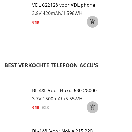
VDL 622128 voor VDL phone
3.8V
420mAh/1.596WH
€19
BEST VERKOCHTE TELEFOON ACCU'S
BL-4XL Voor Nokia 6300/8000
3.7V
1500mAh/5.55WH
€19
€28
BL-4WL Voor Nokia 215 220