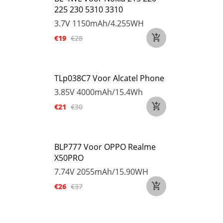
225 230 5310 3310
3.7V
1150mAh/4.255WH
€19
€28
TLp038C7 Voor Alcatel Phone
3.85V
4000mAh/15.4Wh
€21
€30
BLP777 Voor OPPO Realme
X50PRO
7.74V
2055mAh/15.90WH
€26
€37