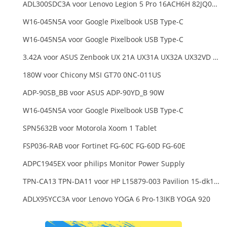
ADL300SDC3A voor Lenovo Legion 5 Pro 16ACH6H 82JQ008HUK 82JQ008
W16-045N5A voor Google Pixelbook USB Type-C
W16-045N5A voor Google Pixelbook USB Type-C
3.42A voor ASUS Zenbook UX 21A UX31A UX32A UX32VD Series Ultrabook Models
180W voor Chicony MSI GT70 0NC-011US
ADP-90SB_BB voor ASUS ADP-90YD_B 90W
W16-045N5A voor Google Pixelbook USB Type-C
SPN5632B voor Motorola Xoom 1 Tablet
FSP036-RAB voor Fortinet FG-60C FG-60D FG-60E
ADPC1945EX voor philips Monitor Power Supply
TPN-CA13 TPN-DA11 voor HP L15879-003 Pavilion 15-dk1000
ADLX95YCC3A voor Lenovo YOGA 6 Pro-13IKB YOGA 920