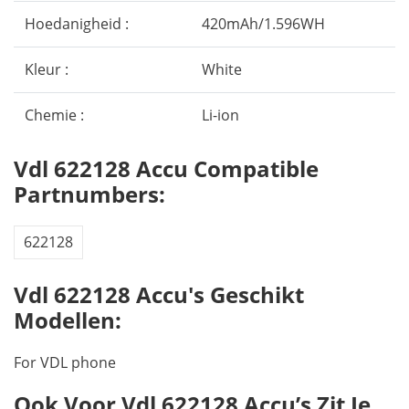
Hoedanigheid :
420mAh/1.596WH
Kleur :
White
Chemie :
Li-ion
Vdl 622128 Accu Compatible
Partnumbers:
622128
Vdl 622128 Accu's Geschikt
Modellen:
For VDL phone
Ook Voor Vdl 622128 Accu’s Zit Je