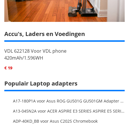
Accu's, Laders en Voedingen
VDL 622128 Voor VDL phone
420mAh/1.596WH
€ 19
Populair Laptop adapters
A17-180P1A voor Asus ROG GU501G GU501GM Adapter Power Supply
A13-045N2A voor ACER ASPIRE E3 SERIES ASPIRE E5 SERIES ASPIRE ES1 SERIES
ADP-40KD_BB voor Asus C202S Chromebook