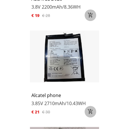
3.8V
2200mAh/8.36WH
€ 19
€ 28
Alcatel phone
3.85V
2710mAh/10.43WH
€ 21
€ 30