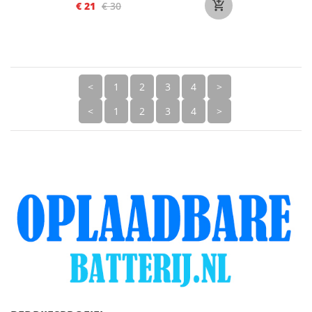
€ 21
€ 30
<
1
2
3
4
>
<
1
2
3
4
>