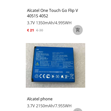
Alcatel One Touch Go Flip V
4051S 4052
3.7V
1350mAh/4.995WH
€ 21
€ 30
Alcatel phone
3.7V
2150mAh/7.955WH