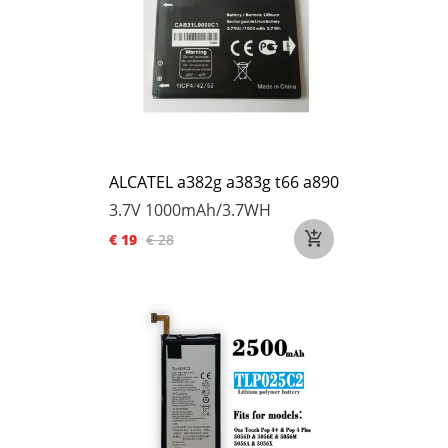
ALCATEL a382g a383g t66 a890
3.7V
1000mAh/3.7WH
€ 19
€ 28