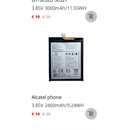
OT-5052D 5052Y
3.85V
3000mAh/11.55WH
€ 19
€ 28
Alcatel phone
3.85V
2400mAh/9.24WH
€ 19
€ 28