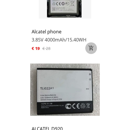
Alcatel phone
3.85V
4000mAh/15.40WH
€ 19
€ 28
ALCATEL D920