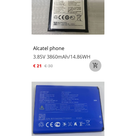
Alcatel phone
3.85V
3860mAh/14.86WH
€ 21
€ 30