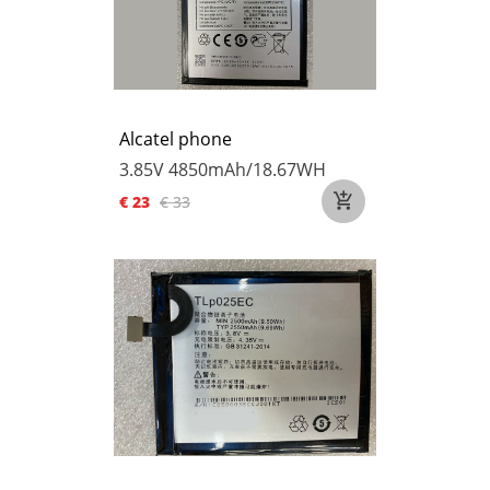
Alcatel phone
3.85V
4850mAh/18.67WH
€ 23
€ 33