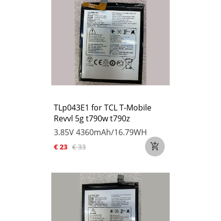
TLp043E1 for TCL T-Mobile
Revvl 5g t790w t790z
3.85V
4360mAh/16.79WH
€ 23
€ 33