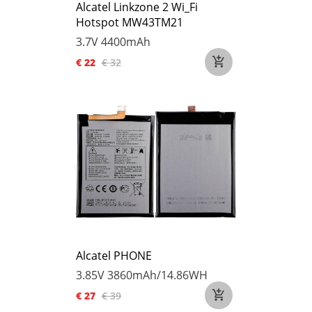
Alcatel Linkzone 2 Wi_Fi
Hotspot MW43TM21
3.7V
4400mAh
€ 22
€ 32
Alcatel PHONE
3.85V
3860mAh/14.86WH
€ 27
€ 39