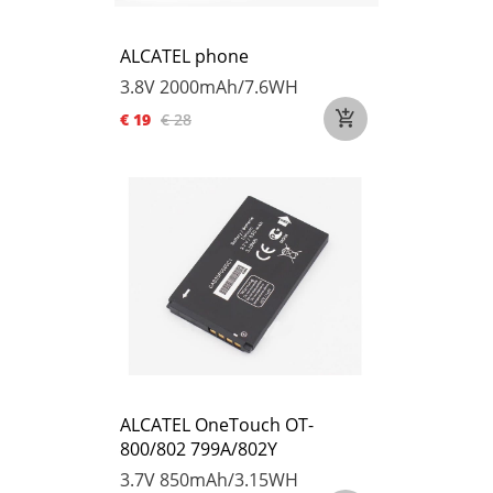
ALCATEL phone
3.8V
2000mAh/7.6WH
€ 19
€ 28
ALCATEL OneTouch OT-
800/802 799A/802Y
3.7V
850mAh/3.15WH