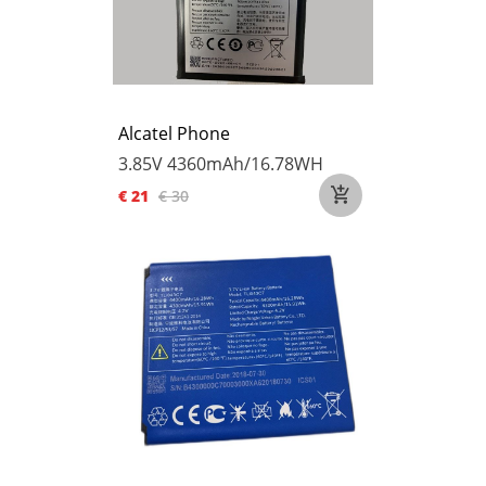
Alcatel Phone
3.85V
4360mAh/16.78WH
€ 21
€ 30