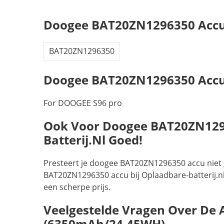
Doogee BAT20ZN1296350 Accu
BAT20ZN1296350
Doogee BAT20ZN1296350 Accu'
For DOOGEE S96 pro
Ook Voor Doogee BAT20ZN12963
Batterij.nl Goed!
Presteert je doogee BAT20ZN1296350 accu niet 
BAT20ZN1296350 accu bij Oplaadbare-batterij.nl!
een scherpe prijs.
Veelgestelde Vragen Over De
(6350mAh/24.45WH)