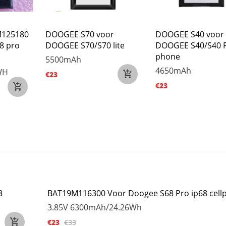
125180
DOOGEE S70 voor
DOOGEE S40 voor
8 pro
DOOGEE S70/S70 lite
DOOGEE S40/S40 
phone
5500mAh
4650mAh
WH
€23
€23
3
BAT19M116300 Voor Doogee S68 Pro ip68 cell
3.85V
6300mAh/24.26Wh
€23
€33