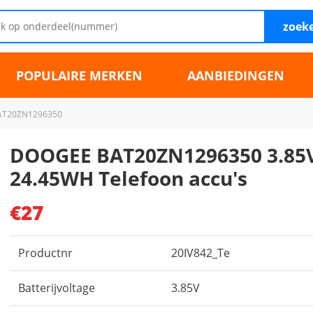
zoek
POPULAIRE MERKEN
AANBIEDINGEN
AT20ZN1296350
DOOGEE BAT20ZN1296350 3.85
24.45WH Telefoon accu's
€27
Productnr
20IV842_Te
Batterijvoltage
3.85V