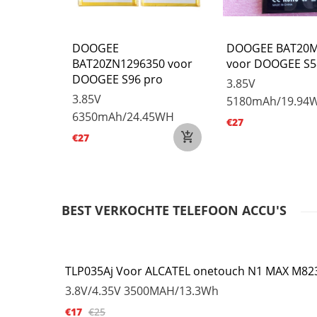
or Oukitel
DOOGEE
DOOGEE BAT20M
BAT20ZN1296350 voor
voor DOOGEE S5
DOOGEE S96 pro
/41.8WH
3.85V
3.85V
5180mAh/19.94
6350mAh/24.45WH
€27
€27
BEST VERKOCHTE TELEFOON ACCU'S
TLP035Aj Voor ALCATEL onetouch N1 MAX M82
3.8V/4.35V
3500MAH/13.3Wh
€17
€25