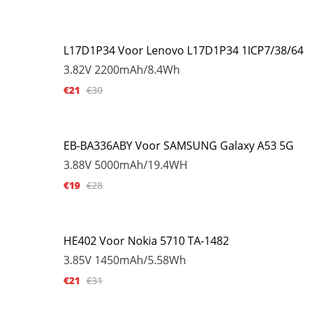
L17D1P34 Voor Lenovo L17D1P34 1ICP7/38/64
3.82V
2200mAh/8.4Wh
€21
€30
EB-BA336ABY Voor SAMSUNG Galaxy A53 5G
3.88V
5000mAh/19.4WH
€19
€28
HE402 Voor Nokia 5710 TA-1482
3.85V
1450mAh/5.58Wh
€21
€31