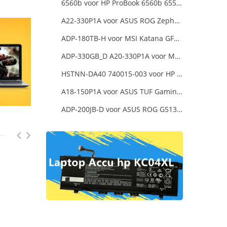
6560b voor HP ProBook 6560b 6555b 6550b 90W Smart AC Power Adapter Laptop
A22-330P1A voor ASUS ROG Zephyrus Duo 16 2023 GX650PY
ADP-180TB-H voor MSI Katana GF66 11UE-088NEU
ADP-330GB_D A20-330P1A voor MSI GE68 Raider Power Supply
HSTNN-DA40 740015-003 voor HP Pavilion 13-a000 x360 11-h000 x2 Series 19.5v 45w 2.31a Blue Charger+Cord
A18-150P1A voor ASUS TUF Gaming FX505DT-EB73
ADP-200JB-D voor ASUS ROG G513QC-HN008T