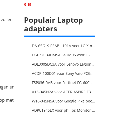
€ 19
Populair Laptop
 zullen
adapters
DA-65G19 PSAB-L101A voor LG X-note C500 R410
LCAP31 34UM94 34UM95 voor LG 34-Inch Ultra Wide QHD Monitor LED
ADL300SDC3A voor Lenovo Legion 5 Pro 16ACH6H 82JQ008HUK 82JQ008
ACDP-100D01 voor Sony Vaio PCGA AC19V4 ACDP-100D01
FSP036-RAB voor Fortinet FG-60C FG-60D FG-60E
dagen en
A13-045N2A voor ACER ASPIRE E3 SERIES ASPIRE E5 SERIES ASPIRE ES1 SERIES
 op met
W16-045N5A voor Google Pixelbook USB Type-C
ADPC1945EX voor philips Monitor Power Supply