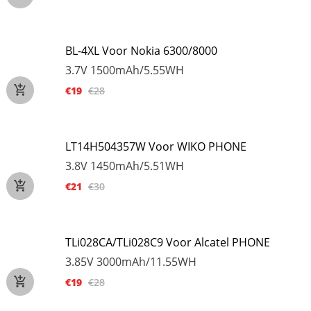
BL-4XL Voor Nokia 6300/8000
3.7V
1500mAh/5.55WH
€19
€28
LT14H504357W Voor WIKO PHONE
3.8V
1450mAh/5.51WH
€21
€30
TLi028CA/TLi028C9 Voor Alcatel PHONE
3.85V
3000mAh/11.55WH
€19
€28