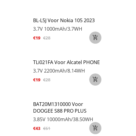
BL-L5J Voor Nokia 105 2023
3.7V
1000mAh/3.7WH
€19
€28
TLi021FA Voor Alcatel PHONE
3.7V
2200mAh/8.14WH
€19
€28
BAT20M1310000 Voor
DOOGEE S88 PRO PLUS
3.85V
10000mAh/38.50WH
€43
€61