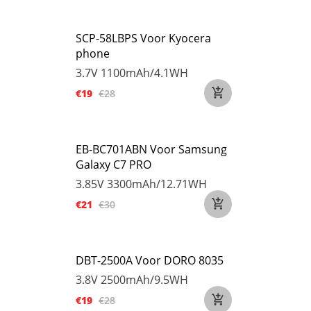
SCP-58LBPS Voor Kyocera
phone
3.7V
1100mAh/4.1WH
€19
€28
EB-BC701ABN Voor Samsung
Galaxy C7 PRO
3.85V
3300mAh/12.71WH
€21
€30
DBT-2500A Voor DORO 8035
3.8V
2500mAh/9.5WH
€19
€28