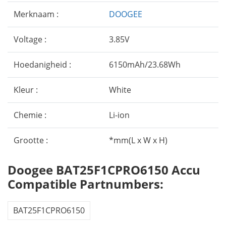
Merknaam :
DOOGEE
Voltage :
3.85V
Hoedanigheid :
6150mAh/23.68Wh
Kleur :
White
Chemie :
Li-ion
Grootte :
*mm(L x W x H)
Doogee BAT25F1CPRO6150 Accu
Compatible Partnumbers:
BAT25F1CPRO6150