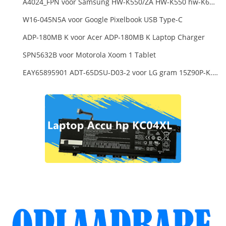
A4024_FPN voor Samsung HW-K550/ZA HW-K550 hw-K650 Soundbar
W16-045N5A voor Google Pixelbook USB Type-C
ADP-180MB K voor Acer ADP-180MB K Laptop Charger
SPN5632B voor Motorola Xoom 1 Tablet
EAY65895901 ADT-65DSU-D03-2 voor LG gram 15Z90P-K.ARB6U1 16T90P, LG gram 15Z90Q 16Z90Q 17Z90Q16Z95PD Series