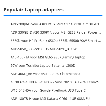
Populair Laptop adapters
ADP-200JB-D voor Asus ROG Strix G17 G713IE G713IE-HX002W
ADP-330GB_D A20-330P1A voor MSI GE68 Raider Power Supply
6560b voor HP ProBook 6560b 6555b 6550b 90W Smart AC Power Adapter Laptop
ADP-90SB_BB voor ASUS ADP-90YD_B 90W
A15-180P1A voor MSI GL65 9SEK gaming laptop
90W voor Toshiba Laptop Sattelite L300D
ADP-40KD_BB voor Asus C202S Chromebook
45N0374 45N0370 45N0372 voor 20V 8.5A 170W Lenovo ThinkPad W540 T540P
W16-045N5A voor Google Pixelbook USB Type-C
ADP-180TB-H voor MSI Katana GF66 11UE-088NEU