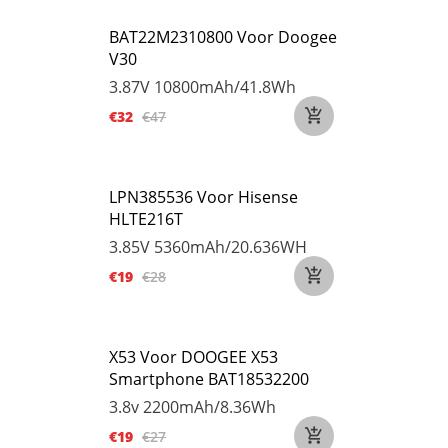
BAT22M2310800 Voor Doogee
V30
3.87V
10800mAh/41.8Wh
€32
€47
LPN385536 Voor Hisense
HLTE216T
3.85V
5360mAh/20.636WH
€19
€28
X53 Voor DOOGEE X53
Smartphone BAT18532200
3.8v
2200mAh/8.36Wh
€19
€27