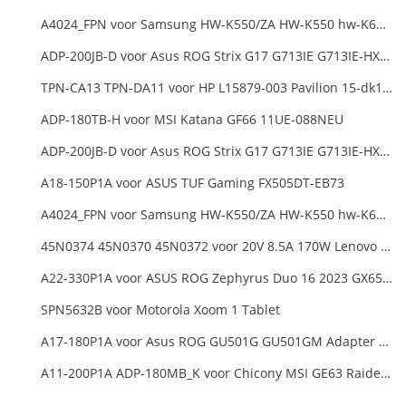
A4024_FPN voor Samsung HW-K550/ZA HW-K550 hw-K650 Soundbar
ADP-200JB-D voor Asus ROG Strix G17 G713IE G713IE-HX002W
TPN-CA13 TPN-DA11 voor HP L15879-003 Pavilion 15-dk1000
ADP-180TB-H voor MSI Katana GF66 11UE-088NEU
ADP-200JB-D voor Asus ROG Strix G17 G713IE G713IE-HX002W
A18-150P1A voor ASUS TUF Gaming FX505DT-EB73
A4024_FPN voor Samsung HW-K550/ZA HW-K550 hw-K650 Soundbar
45N0374 45N0370 45N0372 voor 20V 8.5A 170W Lenovo ThinkPad W540 T540P
A22-330P1A voor ASUS ROG Zephyrus Duo 16 2023 GX650PY
SPN5632B voor Motorola Xoom 1 Tablet
A17-180P1A voor Asus ROG GU501G GU501GM Adapter Power Supply
A11-200P1A ADP-180MB_K voor Chicony MSI GE63 Raider RGB 8RE-012US