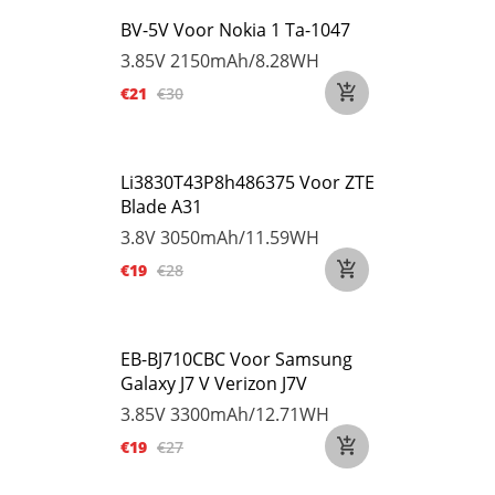
BV-5V Voor Nokia 1 Ta-1047
3.85V
2150mAh/8.28WH
€21
€30
Li3830T43P8h486375 Voor ZTE
Blade A31
3.8V
3050mAh/11.59WH
€19
€28
EB-BJ710CBC Voor Samsung
Galaxy J7 V Verizon J7V
3.85V
3300mAh/12.71WH
€19
€27