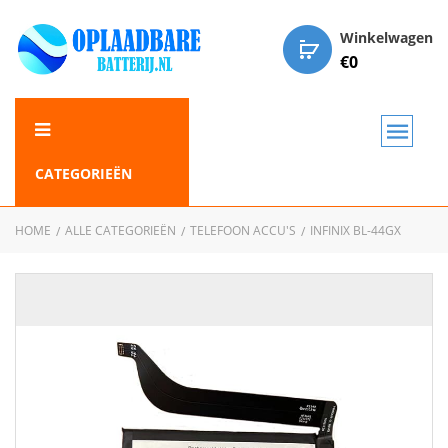
Winkelwagen
€
0
CATEGORIEËN
HOME
ALLE CATEGORIEËN
TELEFOON ACCU'S
INFINIX BL-44GX