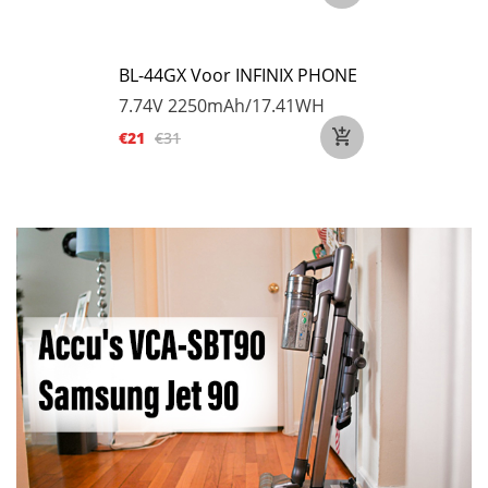
BL-44GX Voor INFINIX PHONE
7.74V
2250mAh/17.41WH
€21
€31