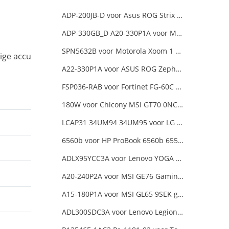
ADP-200JB-D voor Asus ROG Strix G17 G713IE G713IE-HX002W
ADP-330GB_D A20-330P1A voor MSI GE68 Raider Power Supply
SPN5632B voor Motorola Xoom 1 Tablet
ige accu
A22-330P1A voor ASUS ROG Zephyrus Duo 16 2023 GX650PY
FSP036-RAB voor Fortinet FG-60C FG-60D FG-60E
180W voor Chicony MSI GT70 0NC-011US
LCAP31 34UM94 34UM95 voor LG 34-Inch Ultra Wide QHD Monitor LED
6560b voor HP ProBook 6560b 6555b 6550b 90W Smart AC Power Adapter Laptop
ADLX95YCC3A voor Lenovo YOGA 6 Pro-13IKB YOGA 920
A20-240P2A voor MSI GE76 Gaming Laptop
A15-180P1A voor MSI GL65 9SEK gaming laptop
ADL300SDC3A voor Lenovo Legion 5 Pro 16ACH6H 82JQ008HUK 82JQ008