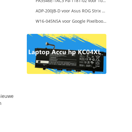
PA3546E-1AC3 Pa-1181-02 voor Toshiba X205 180W 19V 9.5A Laptop DC Charger Power Supply
ADP-200JB-D voor Asus ROG Strix G17 G713IE G713IE-HX002W
W16-045N5A voor Google Pixelbook USB Type-C
nieuwe
n