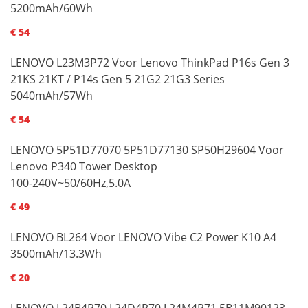
5200mAh/60Wh
€ 54
LENOVO L23M3P72 Voor Lenovo ThinkPad P16s Gen 3
21KS 21KT / P14s Gen 5 21G2 21G3 Series
5040mAh/57Wh
€ 54
LENOVO 5P51D77070 5P51D77130 SP50H29604 Voor
Lenovo P340 Tower Desktop
100-240V~50/60Hz,5.0A
€ 49
LENOVO BL264 Voor LENOVO Vibe C2 Power K10 A4
3500mAh/13.3Wh
€ 20
LENOVO L24B4P70 L24D4P70 L24M4P71 5B11M90123