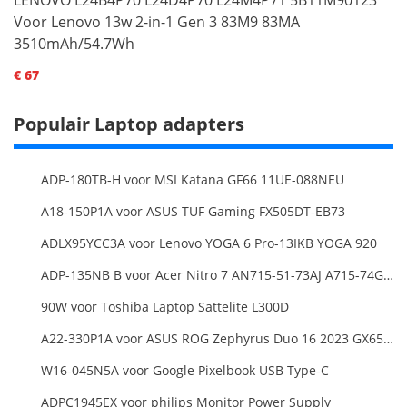
Voor Lenovo 13w 2-in-1 Gen 3 83M9 83MA
3510mAh/54.7Wh
€ 67
Populair Laptop adapters
ADP-180TB-H voor MSI Katana GF66 11UE-088NEU
A18-150P1A voor ASUS TUF Gaming FX505DT-EB73
ADLX95YCC3A voor Lenovo YOGA 6 Pro-13IKB YOGA 920
ADP-135NB B voor Acer Nitro 7 AN715-51-73AJ A715-74G-52B0 Notebook
90W voor Toshiba Laptop Sattelite L300D
A22-330P1A voor ASUS ROG Zephyrus Duo 16 2023 GX650PY
W16-045N5A voor Google Pixelbook USB Type-C
ADPC1945EX voor philips Monitor Power Supply