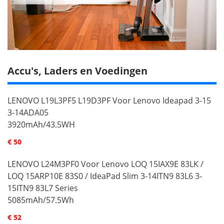
Accu's, Laders en Voedingen
LENOVO L19L3PF5 L19D3PF Voor Lenovo Ideapad 3-15
3-14ADA05
3920mAh/43.5WH
€ 50
LENOVO L24M3PF0 Voor Lenovo LOQ 15IAX9E 83LK /
LOQ 15ARP10E 83S0 / IdeaPad Slim 3-14ITN9 83L6 3-
15ITN9 83L7 Series
5085mAh/57.5Wh
€ 52