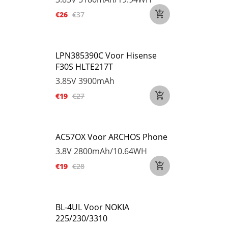
€26
€37
LPN385390C Voor Hisense
F30S HLTE217T
3.85V
3900mAh
€19
€27
AC57OX Voor ARCHOS Phone
3.8V
2800mAh/10.64WH
€19
€28
BL-4UL Voor NOKIA
225/230/3310