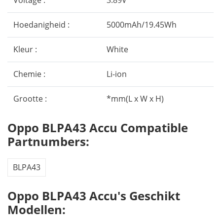
Voltage :
3.89V
Hoedanigheid :
5000mAh/19.45Wh
Kleur :
White
Chemie :
Li-ion
Grootte :
*mm(L x W x H)
Oppo BLPA43 Accu Compatible
Partnumbers:
BLPA43
Oppo BLPA43 Accu's Geschikt
Modellen: