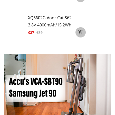
XQ6602G Voor Cat S62
3.8V
4000mAh/15.2Wh
€27
€39