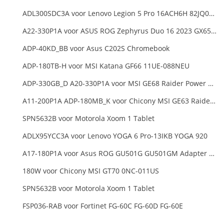
ADL300SDC3A voor Lenovo Legion 5 Pro 16ACH6H 82JQ008HUK 82JQ008
A22-330P1A voor ASUS ROG Zephyrus Duo 16 2023 GX650PY
ADP-40KD_BB voor Asus C202S Chromebook
ADP-180TB-H voor MSI Katana GF66 11UE-088NEU
ADP-330GB_D A20-330P1A voor MSI GE68 Raider Power Supply
A11-200P1A ADP-180MB_K voor Chicony MSI GE63 Raider RGB 8RE-012US
SPN5632B voor Motorola Xoom 1 Tablet
ADLX95YCC3A voor Lenovo YOGA 6 Pro-13IKB YOGA 920
A17-180P1A voor Asus ROG GU501G GU501GM Adapter Power Supply
180W voor Chicony MSI GT70 0NC-011US
SPN5632B voor Motorola Xoom 1 Tablet
FSP036-RAB voor Fortinet FG-60C FG-60D FG-60E