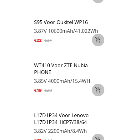
S95 Voor Oukitel WP16
3.87V
10600mAh/41.022Wh
€22
€31
WT410 Voor ZTE Nubia
PHONE
3.85V
4000mAh/15.4WH
€19
€28
L17D1P34 Voor Lenovo
L17D1P34 1ICP7/38/64
3.82V
2200mAh/8.4Wh