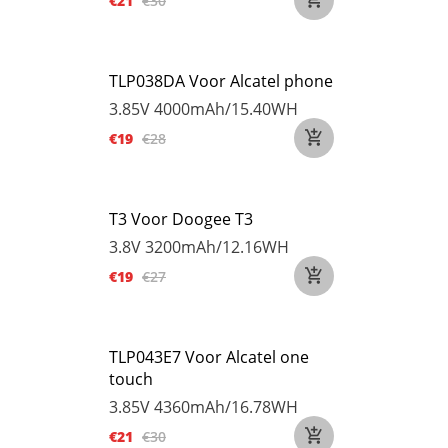
€21
€30
TLP038DA Voor Alcatel phone
3.85V
4000mAh/15.40WH
€19
€28
T3 Voor Doogee T3
3.8V
3200mAh/12.16WH
€19
€27
TLP043E7 Voor Alcatel one
touch
3.85V
4360mAh/16.78WH
€21
€30