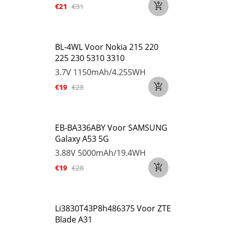
€21
€31
BL-4WL Voor Nokia 215 220
225 230 5310 3310
3.7V
1150mAh/4.255WH
€19
€28
EB-BA336ABY Voor SAMSUNG
Galaxy A53 5G
3.88V
5000mAh/19.4WH
€19
€28
Li3830T43P8h486375 Voor ZTE
Blade A31