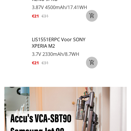
3.87V
4500mAh/17.41WH
€21
€31
LIS1551ERPC Voor SONY
XPERIA M2
3.7V
2330mAh/8.7WH
€21
€31