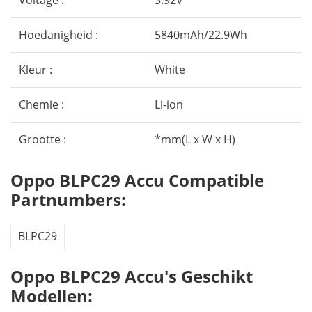
Voltage :
3.92V
Hoedanigheid :
5840mAh/22.9Wh
Kleur :
White
Chemie :
Li-ion
Grootte :
*mm(L x W x H)
Oppo BLPC29 Accu Compatible
Partnumbers:
BLPC29
Oppo BLPC29 Accu's Geschikt
Modellen: