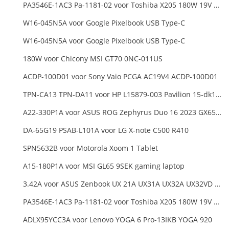
PA3546E-1AC3 Pa-1181-02 voor Toshiba X205 180W 19V 9.5A Laptop DC Charger Power Supply
W16-045N5A voor Google Pixelbook USB Type-C
W16-045N5A voor Google Pixelbook USB Type-C
180W voor Chicony MSI GT70 0NC-011US
ACDP-100D01 voor Sony Vaio PCGA AC19V4 ACDP-100D01
TPN-CA13 TPN-DA11 voor HP L15879-003 Pavilion 15-dk1000
A22-330P1A voor ASUS ROG Zephyrus Duo 16 2023 GX650PY
DA-65G19 PSAB-L101A voor LG X-note C500 R410
SPN5632B voor Motorola Xoom 1 Tablet
A15-180P1A voor MSI GL65 9SEK gaming laptop
3.42A voor ASUS Zenbook UX 21A UX31A UX32A UX32VD Series Ultrabook Models
PA3546E-1AC3 Pa-1181-02 voor Toshiba X205 180W 19V 9.5A Laptop DC Charger Power Supply
ADLX95YCC3A voor Lenovo YOGA 6 Pro-13IKB YOGA 920