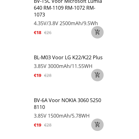
BV-T5C Voor Microsoft Lumia
640 RM-1109 RM-1072 RM-
1073
4.35V/3.8V
2500mAh/9.5Wh
€18
€26
BL-M03 Voor LG K22/K22 Plus
3.85V
3000mAh/11.55WH
€19
€28
BV-6A Voor NOKIA 3060 5250
8110
3.85V
1500mAh/5.78WH
€19
€28