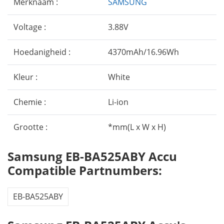
Merknaam :
SAMSUNG
Voltage :
3.88V
Hoedanigheid :
4370mAh/16.96Wh
Kleur :
White
Chemie :
Li-ion
Grootte :
*mm(L x W x H)
Samsung EB-BA525ABY Accu
Compatible Partnumbers:
EB-BA525ABY