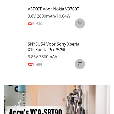
V3760T Voor Nokia V3760T
3.8V
2800mAh/10.64WH
€21
€30
SNYSU54 Voor Sony Xperia
X1ii Xperia Pro/5/5ii
3.85V
3860mAh
€21
€30