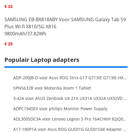
€ 32
SAMSUNG EB-BX818ABY Voor SAMSUNG Galaxy Tab S9
Plus Wi-fi X810/5G X816
9800mAh/37.82Wh
€ 25
Populair Laptop adapters
ADP-200JB-D voor Asus ROG Strix G17 G713IE G713IE-HX002W
SPN5632B voor Motorola Xoom 1 Tablet
3.42A voor ASUS Zenbook UX 21A UX31A UX32A UX32VD Series Ultrabook Models
ADPC1945EX voor philips Monitor Power Supply
ADL300SDC3A voor Lenovo Legion 5 Pro 16ACH6H 82JQ008HUK 82JQ008
A17-180P1A voor Asus ROG GU501G GU501GM Adapter Power Supply