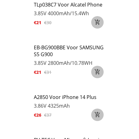
TLp038C7 Voor Alcatel Phone
3.85V
4000mAh/15.4Wh
€21
€30
EB-BG900BBE Voor SAMSUNG
S5 G900
3.85V
2800mAh/10.78WH
€21
€31
A2850 Voor iPhone 14 Plus
3.86V
4325mAh
€26
€37