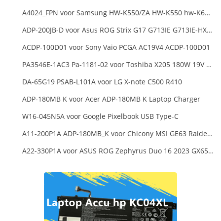
A4024_FPN voor Samsung HW-K550/ZA HW-K550 hw-K650 Soundbar
ADP-200JB-D voor Asus ROG Strix G17 G713IE G713IE-HX002W
ACDP-100D01 voor Sony Vaio PCGA AC19V4 ACDP-100D01
PA3546E-1AC3 Pa-1181-02 voor Toshiba X205 180W 19V 9.5A Laptop DC Charger Power Supply
DA-65G19 PSAB-L101A voor LG X-note C500 R410
ADP-180MB K voor Acer ADP-180MB K Laptop Charger
W16-045N5A voor Google Pixelbook USB Type-C
A11-200P1A ADP-180MB_K voor Chicony MSI GE63 Raider RGB 8RE-012US
A22-330P1A voor ASUS ROG Zephyrus Duo 16 2023 GX650PY