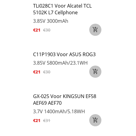
TLi028C1 Voor Alcatel TCL
5102K L7 Cellphone
3.85V
3000mAh
€21
€30
C11P1903 Voor ASUS ROG3
3.85V
5800mAh/23.1WH
€21
€30
GX-025 Voor KINGSUN EF58
AEF69 AEF70
3.7V
1400mAh/5.18WH
€21
€31