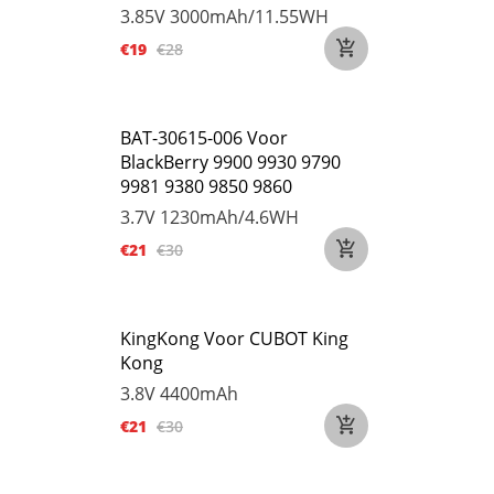
3.85V
3000mAh/11.55WH
€19
€28
BAT-30615-006 Voor
BlackBerry 9900 9930 9790
9981 9380 9850 9860
3.7V
1230mAh/4.6WH
€21
€30
KingKong Voor CUBOT King
Kong
3.8V
4400mAh
€21
€30