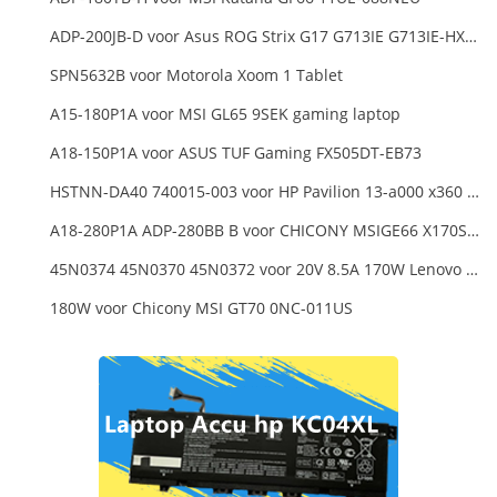
ADP-200JB-D voor Asus ROG Strix G17 G713IE G713IE-HX002W
SPN5632B voor Motorola Xoom 1 Tablet
A15-180P1A voor MSI GL65 9SEK gaming laptop
A18-150P1A voor ASUS TUF Gaming FX505DT-EB73
HSTNN-DA40 740015-003 voor HP Pavilion 13-a000 x360 11-h000 x2 Series 19.5v 45w 2.31a Blue Charger+Cord
A18-280P1A ADP-280BB B voor CHICONY MSIGE66 X170SMG, MSI GE66 GE76
45N0374 45N0370 45N0372 voor 20V 8.5A 170W Lenovo ThinkPad W540 T540P
180W voor Chicony MSI GT70 0NC-011US