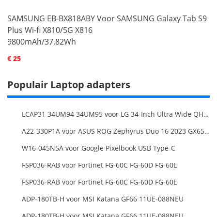
SAMSUNG EB-BX818ABY Voor SAMSUNG Galaxy Tab S9
Plus Wi-fi X810/5G X816
9800mAh/37.82Wh
€ 25
Populair Laptop adapters
LCAP31 34UM94 34UM95 voor LG 34-Inch Ultra Wide QHD Monitor LED
A22-330P1A voor ASUS ROG Zephyrus Duo 16 2023 GX650PY
W16-045N5A voor Google Pixelbook USB Type-C
FSP036-RAB voor Fortinet FG-60C FG-60D FG-60E
FSP036-RAB voor Fortinet FG-60C FG-60D FG-60E
ADP-180TB-H voor MSI Katana GF66 11UE-088NEU
ADP-180TB-H voor MSI Katana GF66 11UE-088NEU