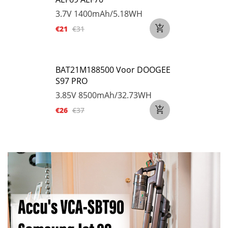
3.7V
1400mAh/5.18WH
€21
€31
BAT21M188500 Voor DOOGEE
S97 PRO
3.85V
8500mAh/32.73WH
€26
€37