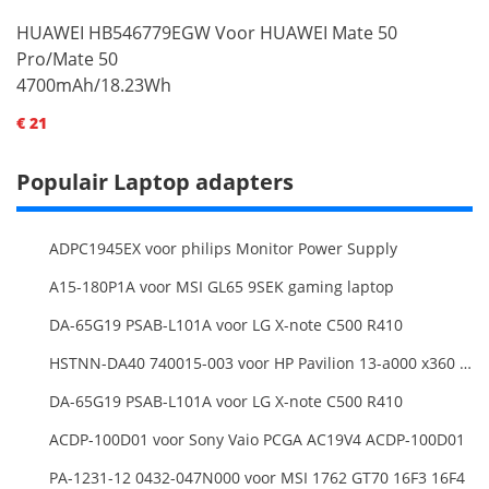
HUAWEI HB546779EGW Voor HUAWEI Mate 50
Pro/Mate 50
4700mAh/18.23Wh
€ 21
Populair Laptop adapters
ADPC1945EX voor philips Monitor Power Supply
A15-180P1A voor MSI GL65 9SEK gaming laptop
DA-65G19 PSAB-L101A voor LG X-note C500 R410
HSTNN-DA40 740015-003 voor HP Pavilion 13-a000 x360 11-h000 x2 Series 19.5v 45w 2.31a Blue Charger+Cord
DA-65G19 PSAB-L101A voor LG X-note C500 R410
ACDP-100D01 voor Sony Vaio PCGA AC19V4 ACDP-100D01
PA-1231-12 0432-047N000 voor MSI 1762 GT70 16F3 16F4