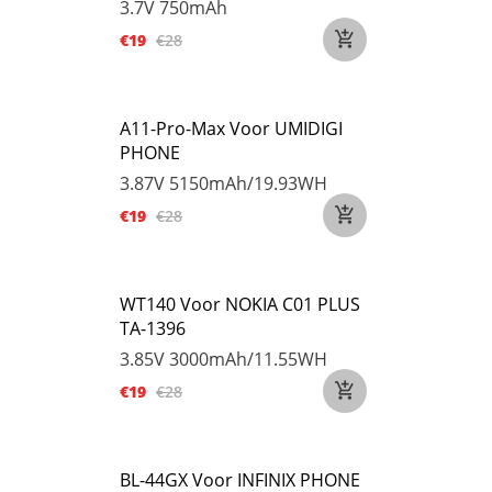
3.7V
750mAh
€19
€28
A11-Pro-Max Voor UMIDIGI
PHONE
3.87V
5150mAh/19.93WH
€19
€28
WT140 Voor NOKIA C01 PLUS
TA-1396
3.85V
3000mAh/11.55WH
€19
€28
BL-44GX Voor INFINIX PHONE