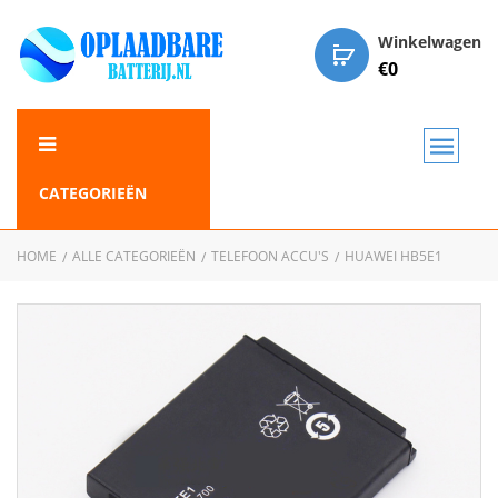
Winkelwagen
€
0
CATEGORIEËN
HOME
ALLE CATEGORIEËN
TELEFOON ACCU'S
HUAWEI HB5E1