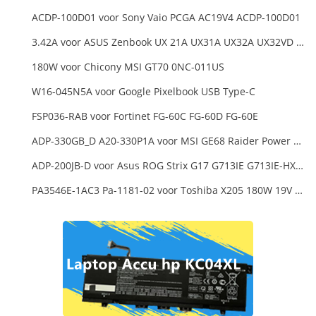
ACDP-100D01 voor Sony Vaio PCGA AC19V4 ACDP-100D01
3.42A voor ASUS Zenbook UX 21A UX31A UX32A UX32VD Series Ultrabook Models
180W voor Chicony MSI GT70 0NC-011US
W16-045N5A voor Google Pixelbook USB Type-C
FSP036-RAB voor Fortinet FG-60C FG-60D FG-60E
ADP-330GB_D A20-330P1A voor MSI GE68 Raider Power Supply
ADP-200JB-D voor Asus ROG Strix G17 G713IE G713IE-HX002W
PA3546E-1AC3 Pa-1181-02 voor Toshiba X205 180W 19V 9.5A Laptop DC Charger Power Supply