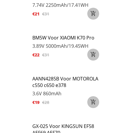
7.74V
2250mAh/17.41WH
€21
€31
BM5W Voor XIAOMI K70 Pro
3.89V
5000mAh/19.45WH
€22
€31
AANN4285B Voor MOTOROLA
c550 c650 e378
3.6V
860mAh
€19
€28
GX-025 Voor KINGSUN EF58
AEF69 AEF70