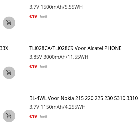
3.7V
1500mAh/5.55WH
€19
€28
033X
TLi028CA/TLi028C9 Voor Alcatel PHONE
3.85V
3000mAh/11.55WH
€19
€28
BL-4WL Voor Nokia 215 220 225 230 5310 3310
3.7V
1150mAh/4.255WH
€19
€28