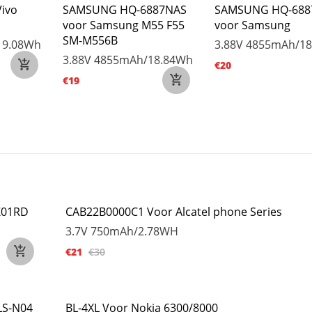
Vivo
SAMSUNG HQ-6887NAS
SAMSUNG HQ-688
voor Samsung M55 F55
voor Samsung
SM-M556B
19.08Wh
3.88V
4855mAh/18
3.88V
4855mAh/18.84Wh
€20
€19
Z01RD
CAB22B0000C1 Voor Alcatel phone Series
3.7V
750mAh/2.78WH
€21
€30
LS-N04
BL-4XL Voor Nokia 6300/8000