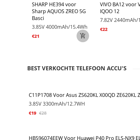
887EHW
SHARP HE394 voor
VIVO BA12 voor 
ic 6
Sharp AQUOS ZREO 5G
IQOO 12
Basci
/20.66Wh
7.82V
2440mAh/
3.85V
4000mAh/15.4Wh
€22
€21
BEST VERKOCHTE TELEFOON ACCU'S
C11P1708 Voor Asus ZS620KL X00QD ZE620KL 
3.85V
3300mAh/12.7WH
€19
€28
HB596074EEW Voor Huawei P40 Pro ELS-NX9 E