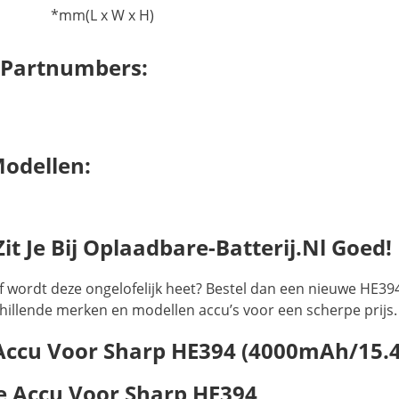
*mm(L x W x H)
 Partnumbers:
Modellen:
t Je Bij Oplaadbare-Batterij.nl Goed!
f wordt deze ongelofelijk heet? Bestel dan een nieuwe HE39
rschillende merken en modellen accu’s voor een scherpe prijs.
 Accu Voor Sharp HE394 (4000mAh/15.
 Accu Voor Sharp HE394