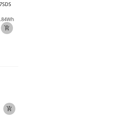
7SDS
ZTE AH5035 voor ZTE
ASUS C11P2302 voo
Mobile Phone
ASUS Zenfone 11
.84Wh
3.8V
2000mAh/7.6Wh
3.89V
4300mAh/16.
€19
€22