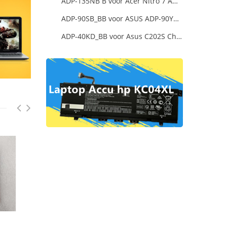
ADP-135NB B voor Acer Nitro 7 AN715-51-73AJ A715-74G-52B0 Notebook
ADP-90SB_BB voor ASUS ADP-90YD_B 90W
ADP-40KD_BB voor Asus C202S Chromebook