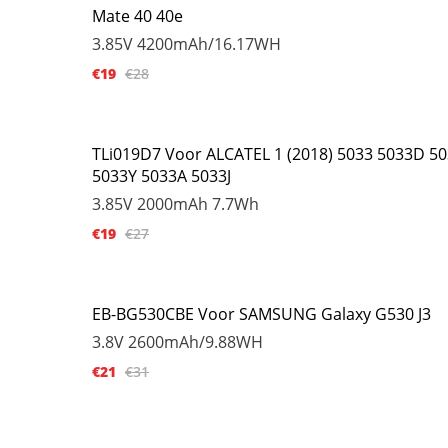
Mate 40 40e
3.85V
4200mAh/16.17WH
€19
€28
TLi019D7 Voor ALCATEL 1 (2018) 5033 5033D 5
5033Y 5033A 5033J
3.85V
2000mAh 7.7Wh
€19
€27
EB-BG530CBE Voor SAMSUNG Galaxy G530 J3
3.8V
2600mAh/9.88WH
€21
€31