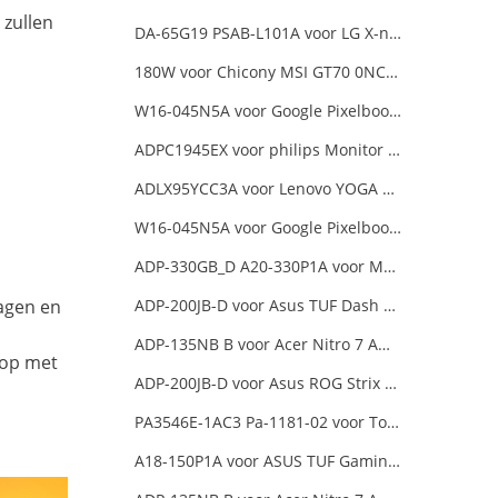
 zullen
DA-65G19 PSAB-L101A voor LG X-note C500 R410
180W voor Chicony MSI GT70 0NC-011US
W16-045N5A voor Google Pixelbook USB Type-C
ADPC1945EX voor philips Monitor Power Supply
ADLX95YCC3A voor Lenovo YOGA 6 Pro-13IKB YOGA 920
W16-045N5A voor Google Pixelbook USB Type-C
ADP-330GB_D A20-330P1A voor MSI GE68 Raider Power Supply
dagen en
ADP-200JB-D voor Asus TUF Dash F15 FX516PR ADP-200JB
ADP-135NB B voor Acer Nitro 7 AN715-51-73AJ A715-74G-52B0 Notebook
 op met
ADP-200JB-D voor Asus ROG Strix G17 G713IE G713IE-HX002W
PA3546E-1AC3 Pa-1181-02 voor Toshiba X205 180W 19V 9.5A Laptop DC Charger Power Supply
A18-150P1A voor ASUS TUF Gaming FX505DT-EB73