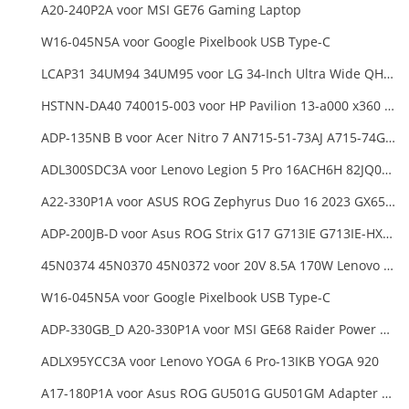
A20-240P2A voor MSI GE76 Gaming Laptop
W16-045N5A voor Google Pixelbook USB Type-C
LCAP31 34UM94 34UM95 voor LG 34-Inch Ultra Wide QHD Monitor LED
HSTNN-DA40 740015-003 voor HP Pavilion 13-a000 x360 11-h000 x2 Series 19.5v 45w 2.31a Blue Charger+Cord
ADP-135NB B voor Acer Nitro 7 AN715-51-73AJ A715-74G-52B0 Notebook
ADL300SDC3A voor Lenovo Legion 5 Pro 16ACH6H 82JQ008HUK 82JQ008
A22-330P1A voor ASUS ROG Zephyrus Duo 16 2023 GX650PY
ADP-200JB-D voor Asus ROG Strix G17 G713IE G713IE-HX002W
45N0374 45N0370 45N0372 voor 20V 8.5A 170W Lenovo ThinkPad W540 T540P
W16-045N5A voor Google Pixelbook USB Type-C
ADP-330GB_D A20-330P1A voor MSI GE68 Raider Power Supply
ADLX95YCC3A voor Lenovo YOGA 6 Pro-13IKB YOGA 920
A17-180P1A voor Asus ROG GU501G GU501GM Adapter Power Supply