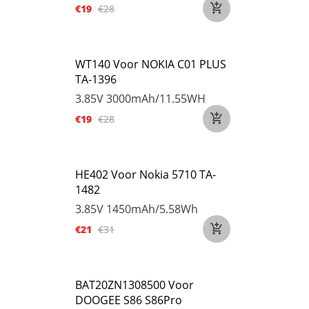
€19
€28
WT140 Voor NOKIA C01 PLUS
TA-1396
3.85V
3000mAh/11.55WH
€19
€28
HE402 Voor Nokia 5710 TA-
1482
3.85V
1450mAh/5.58Wh
€21
€31
BAT20ZN1308500 Voor
DOOGEE S86 S86Pro