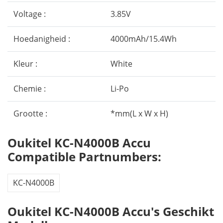
Voltage :
3.85V
Hoedanigheid :
4000mAh/15.4Wh
Kleur :
White
Chemie :
Li-Po
Grootte :
*mm(L x W x H)
Oukitel KC-N4000B Accu
Compatible Partnumbers:
KC-N4000B
Oukitel KC-N4000B Accu's Geschikt