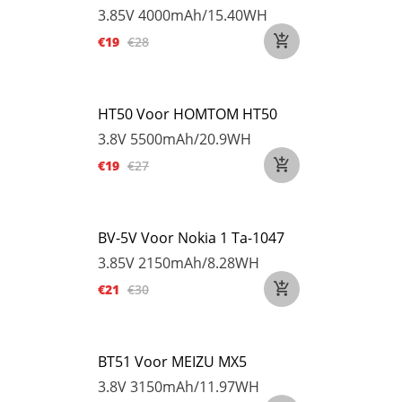
3.85V
4000mAh/15.40WH
€19
€28
HT50 Voor HOMTOM HT50
3.8V
5500mAh/20.9WH
€19
€27
BV-5V Voor Nokia 1 Ta-1047
3.85V
2150mAh/8.28WH
€21
€30
BT51 Voor MEIZU MX5
3.8V
3150mAh/11.97WH