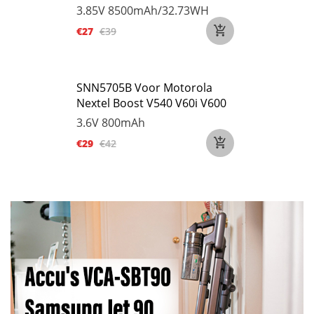
3.85V
8500mAh/32.73WH
€27
€39
SNN5705B Voor Motorola
Nextel Boost V540 V60i V600
3.6V
800mAh
€29
€42