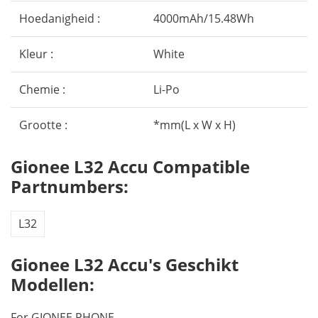
Hoedanigheid :
4000mAh/15.48Wh
Kleur :
White
Chemie :
Li-Po
Grootte :
*mm(L x W x H)
Gionee L32 Accu Compatible
Partnumbers:
L32
Gionee L32 Accu's Geschikt
Modellen:
For GIONEE PHONE