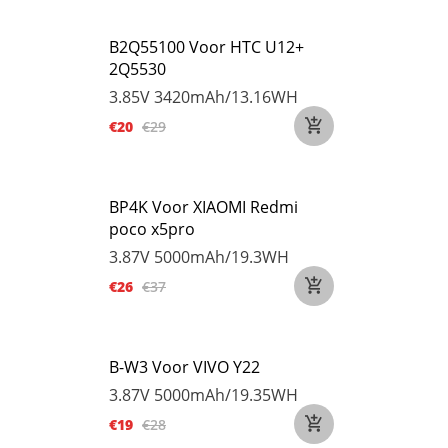
B2Q55100 Voor HTC U12+
2Q5530
3.85V
3420mAh/13.16WH
€20
€29
BP4K Voor XIAOMI Redmi
poco x5pro
3.87V
5000mAh/19.3WH
€26
€37
B-W3 Voor VIVO Y22
3.87V
5000mAh/19.35WH
€19
€28