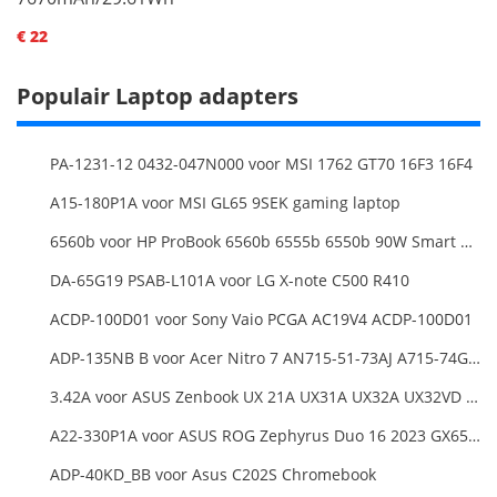
€ 22
Populair Laptop adapters
PA-1231-12 0432-047N000 voor MSI 1762 GT70 16F3 16F4
A15-180P1A voor MSI GL65 9SEK gaming laptop
6560b voor HP ProBook 6560b 6555b 6550b 90W Smart AC Power Adapter Laptop
DA-65G19 PSAB-L101A voor LG X-note C500 R410
ACDP-100D01 voor Sony Vaio PCGA AC19V4 ACDP-100D01
ADP-135NB B voor Acer Nitro 7 AN715-51-73AJ A715-74G-52B0 Notebook
3.42A voor ASUS Zenbook UX 21A UX31A UX32A UX32VD Series Ultrabook Models
A22-330P1A voor ASUS ROG Zephyrus Duo 16 2023 GX650PY
ADP-40KD_BB voor Asus C202S Chromebook