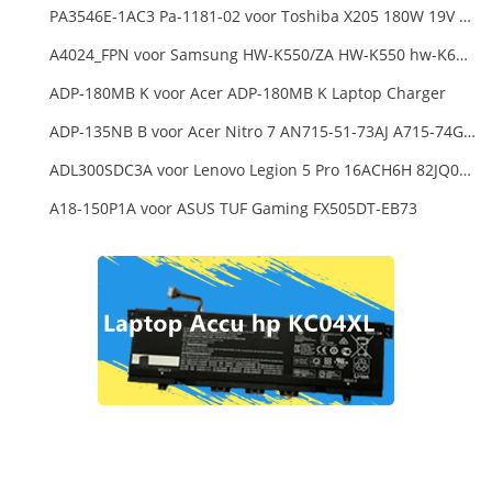
PA3546E-1AC3 Pa-1181-02 voor Toshiba X205 180W 19V 9.5A Laptop DC Charger Power Supply
A4024_FPN voor Samsung HW-K550/ZA HW-K550 hw-K650 Soundbar
ADP-180MB K voor Acer ADP-180MB K Laptop Charger
ADP-135NB B voor Acer Nitro 7 AN715-51-73AJ A715-74G-52B0 Notebook
ADL300SDC3A voor Lenovo Legion 5 Pro 16ACH6H 82JQ008HUK 82JQ008
A18-150P1A voor ASUS TUF Gaming FX505DT-EB73