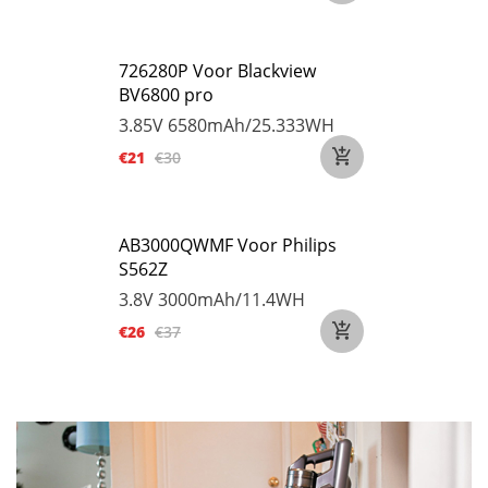
726280P Voor Blackview
BV6800 pro
3.85V
6580mAh/25.333WH
€21
€30
AB3000QWMF Voor Philips
S562Z
3.8V
3000mAh/11.4WH
€26
€37