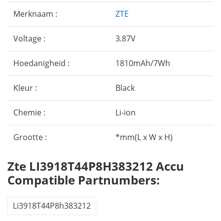
Merknaam :
ZTE
Voltage :
3.87V
Hoedanigheid :
1810mAh/7Wh
Kleur :
Black
Chemie :
Li-ion
Grootte :
*mm(L x W x H)
Zte LI3918T44P8H383212 Accu
Compatible Partnumbers:
Li3918T44P8h383212