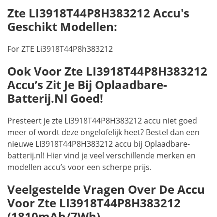
Zte LI3918T44P8H383212 Accu's
Geschikt Modellen:
For ZTE Li3918T44P8h383212
Ook Voor Zte LI3918T44P8H383212
Accu’s Zit Je Bij Oplaadbare-
Batterij.nl Goed!
Presteert je zte LI3918T44P8H383212 accu niet goed
meer of wordt deze ongelofelijk heet? Bestel dan een
nieuwe LI3918T44P8H383212 accu bij Oplaadbare-
batterij.nl! Hier vind je veel verschillende merken en
modellen accu’s voor een scherpe prijs.
Veelgestelde Vragen Over De Accu
Voor Zte LI3918T44P8H383212
(1810mAh/7Wh)