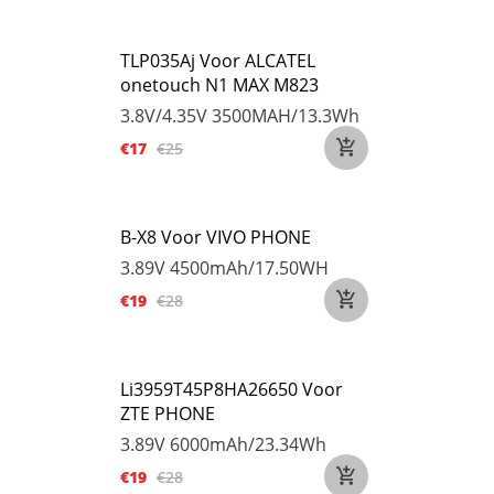
TLP035Aj Voor ALCATEL
onetouch N1 MAX M823
3.8V/4.35V
3500MAH/13.3Wh
€17
€25
B-X8 Voor VIVO PHONE
3.89V
4500mAh/17.50WH
€19
€28
Li3959T45P8HA26650 Voor
ZTE PHONE
3.89V
6000mAh/23.34Wh
€19
€28