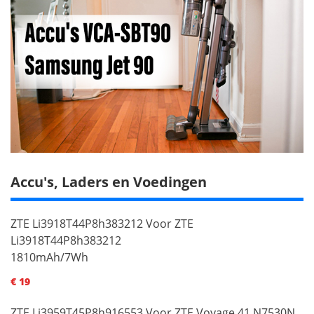
Accu's, Laders en Voedingen
ZTE Li3918T44P8h383212 Voor ZTE
Li3918T44P8h383212
1810mAh/7Wh
€ 19
ZTE Li3959T45P8h916553 Voor ZTE Voyage 41 N7530N