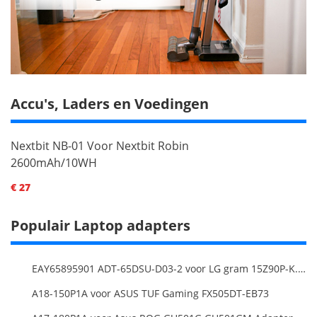
Accu's, Laders en Voedingen
Nextbit NB-01 Voor Nextbit Robin
2600mAh/10WH
€ 27
Populair Laptop adapters
EAY65895901 ADT-65DSU-D03-2 voor LG gram 15Z90P-K.ARB6U1 16T90P, LG gram 15Z90Q 16Z90Q 17Z90Q16Z95PD Series
A18-150P1A voor ASUS TUF Gaming FX505DT-EB73