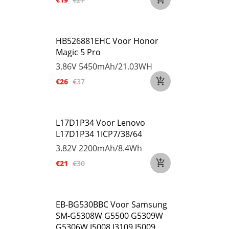
HB526881EHC Voor Honor
Magic 5 Pro
3.86V
5450mAh/21.03WH
€26
€37
L17D1P34 Voor Lenovo
L17D1P34 1ICP7/38/64
3.82V
2200mAh/8.4Wh
€21
€30
EB-BG530BBC Voor Samsung
SM-G5308W G5500 G5309W
G5306W J5008 J3109 J5009