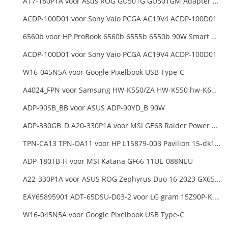
A17-180P1A voor Asus ROG GU501G GU501GM Adapter Power Supply
ACDP-100D01 voor Sony Vaio PCGA AC19V4 ACDP-100D01
6560b voor HP ProBook 6560b 6555b 6550b 90W Smart AC Power Adapter Laptop
ACDP-100D01 voor Sony Vaio PCGA AC19V4 ACDP-100D01
W16-045N5A voor Google Pixelbook USB Type-C
A4024_FPN voor Samsung HW-K550/ZA HW-K550 hw-K650 Soundbar
ADP-90SB_BB voor ASUS ADP-90YD_B 90W
ADP-330GB_D A20-330P1A voor MSI GE68 Raider Power Supply
TPN-CA13 TPN-DA11 voor HP L15879-003 Pavilion 15-dk1000
ADP-180TB-H voor MSI Katana GF66 11UE-088NEU
A22-330P1A voor ASUS ROG Zephyrus Duo 16 2023 GX650PY
EAY65895901 ADT-65DSU-D03-2 voor LG gram 15Z90P-K.ARB6U1 16T90P, LG gram 15Z90Q 16Z90Q 17Z90Q16Z95PD Series
W16-045N5A voor Google Pixelbook USB Type-C