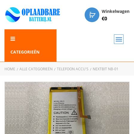
Winkelwagen
€
0
CATEGORIEËN
HOME
ALLE CATEGORIEËN
TELEFOON ACCU'S
NEXTBIT NB-01