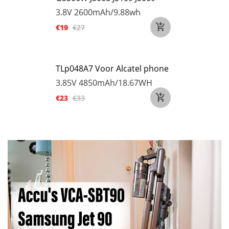
3.8V
2600mAh/9.88wh
€19
€27
TLp048A7 Voor Alcatel phone
3.85V
4850mAh/18.67WH
€23
€33