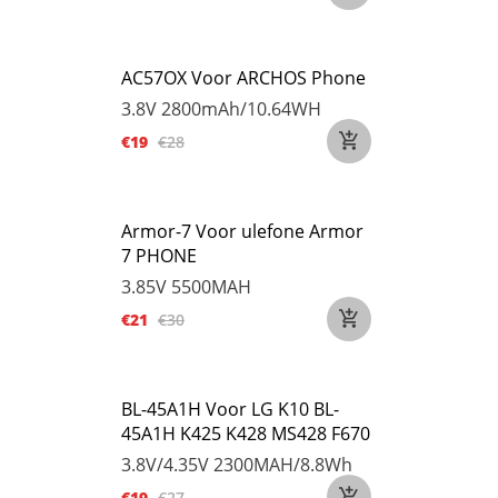
AC57OX Voor ARCHOS Phone
3.8V
2800mAh/10.64WH
€19
€28
Armor-7 Voor ulefone Armor
7 PHONE
3.85V
5500MAH
€21
€30
BL-45A1H Voor LG K10 BL-
45A1H K425 K428 MS428 F670
3.8V/4.35V
2300MAH/8.8Wh
€19
€27