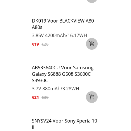
DK019 Voor BLACKVIEW A80
A80s
3.85V
4200mAh/16.17WH
€19
€28
AB533640CU Voor Samsung
Galaxy S6888 G508 S3600C
S3930C
3.7V
880mAh/3.28WH
€21
€30
SNYSV24 Voor Sony Xperia 10
II