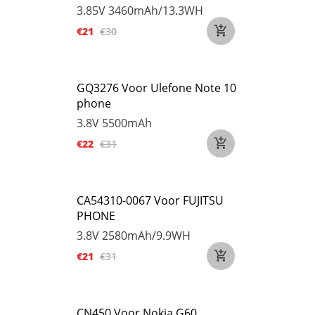
3.85V
3460mAh/13.3WH
€21
€30
GQ3276 Voor Ulefone Note 10
phone
3.8V
5500mAh
€22
€31
CA54310-0067 Voor FUJITSU
PHONE
3.8V
2580mAh/9.9WH
€21
€31
CN450 Voor Nokia G60