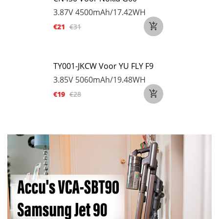
3.87V
4500mAh/17.42WH
€21
€31
TY001-JKCW Voor YU FLY F9
3.85V
5060mAh/19.48WH
€19
€28