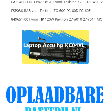
PA3546E-1AC3 Pa-1181-02 voor Toshiba X205 180W 19V 9.5A Laptop DC Charger Power Supply
FSP036-RAB voor Fortinet FG-60C FG-60D FG-60E
849651-001 voor HP 120W Pavilion 27-a010 27-r014 AIO