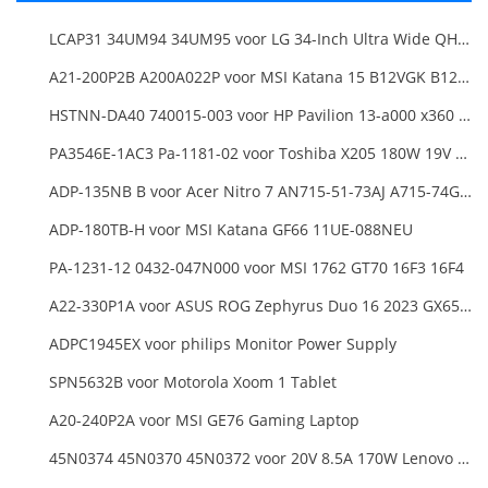
LCAP31 34UM94 34UM95 voor LG 34-Inch Ultra Wide QHD Monitor LED
A21-200P2B A200A022P voor MSI Katana 15 B12VGK B12VFK B12VEK
HSTNN-DA40 740015-003 voor HP Pavilion 13-a000 x360 11-h000 x2 Series 19.5v 45w 2.31a Blue Charger+Cord
PA3546E-1AC3 Pa-1181-02 voor Toshiba X205 180W 19V 9.5A Laptop DC Charger Power Supply
ADP-135NB B voor Acer Nitro 7 AN715-51-73AJ A715-74G-52B0 Notebook
ADP-180TB-H voor MSI Katana GF66 11UE-088NEU
PA-1231-12 0432-047N000 voor MSI 1762 GT70 16F3 16F4
A22-330P1A voor ASUS ROG Zephyrus Duo 16 2023 GX650PY
ADPC1945EX voor philips Monitor Power Supply
SPN5632B voor Motorola Xoom 1 Tablet
A20-240P2A voor MSI GE76 Gaming Laptop
45N0374 45N0370 45N0372 voor 20V 8.5A 170W Lenovo ThinkPad W540 T540P