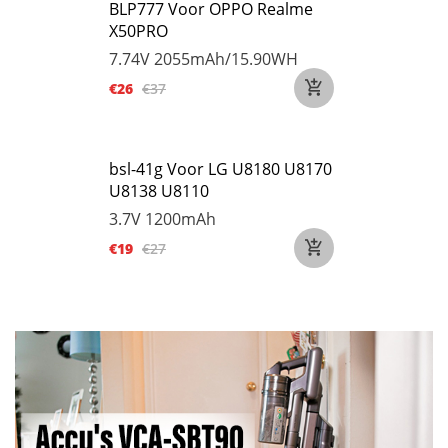
BLP777 Voor OPPO Realme
X50PRO
7.74V
2055mAh/15.90WH
€26
€37
bsl-41g Voor LG U8180 U8170
U8138 U8110
3.7V
1200mAh
€19
€27