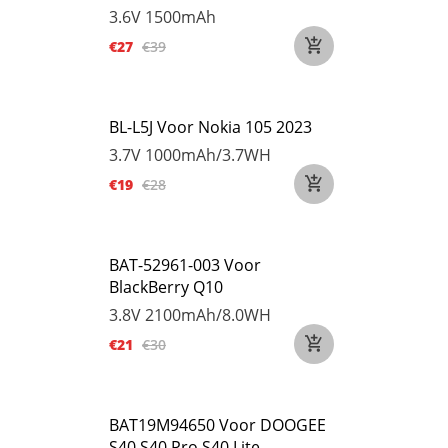
3.6V
1500mAh
€27
€39
BL-L5J Voor Nokia 105 2023
3.7V
1000mAh/3.7WH
€19
€28
BAT-52961-003 Voor
BlackBerry Q10
3.8V
2100mAh/8.0WH
€21
€30
BAT19M94650 Voor DOOGEE
S40,S40 Pro,S40 Lite