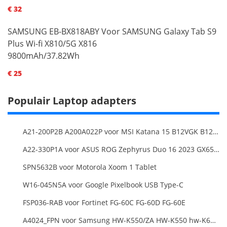
€ 32
SAMSUNG EB-BX818ABY Voor SAMSUNG Galaxy Tab S9
Plus Wi-fi X810/5G X816
9800mAh/37.82Wh
€ 25
Populair Laptop adapters
A21-200P2B A200A022P voor MSI Katana 15 B12VGK B12VFK B12VEK
A22-330P1A voor ASUS ROG Zephyrus Duo 16 2023 GX650PY
SPN5632B voor Motorola Xoom 1 Tablet
W16-045N5A voor Google Pixelbook USB Type-C
FSP036-RAB voor Fortinet FG-60C FG-60D FG-60E
A4024_FPN voor Samsung HW-K550/ZA HW-K550 hw-K650 Soundbar