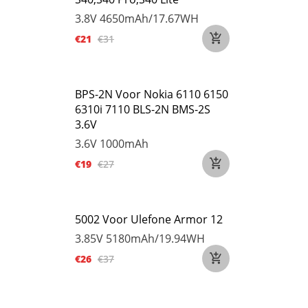
3.8V
4650mAh/17.67WH
€21
€31
BPS-2N Voor Nokia 6110 6150
6310i 7110 BLS-2N BMS-2S
3.6V
3.6V
1000mAh
€19
€27
5002 Voor Ulefone Armor 12
3.85V
5180mAh/19.94WH
€26
€37