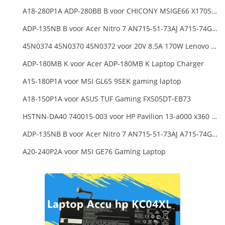
A18-280P1A ADP-280BB B voor CHICONY MSIGE66 X170SMG, MSI GE66 GE76
ADP-135NB B voor Acer Nitro 7 AN715-51-73AJ A715-74G-52B0 Notebook
45N0374 45N0370 45N0372 voor 20V 8.5A 170W Lenovo ThinkPad W540 T540P
ADP-180MB K voor Acer ADP-180MB K Laptop Charger
A15-180P1A voor MSI GL65 9SEK gaming laptop
A18-150P1A voor ASUS TUF Gaming FX505DT-EB73
HSTNN-DA40 740015-003 voor HP Pavilion 13-a000 x360 11-h000 x2 Series 19.5v 45w 2.31a Blue Charger+Cord
ADP-135NB B voor Acer Nitro 7 AN715-51-73AJ A715-74G-52B0 Notebook
A20-240P2A voor MSI GE76 Gaming Laptop