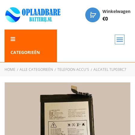
Winkelwagen
€
0
CATEGORIEËN
HOME
ALLE CATEGORIEËN
TELEFOON ACCU'S
ALCATEL TLP038C7