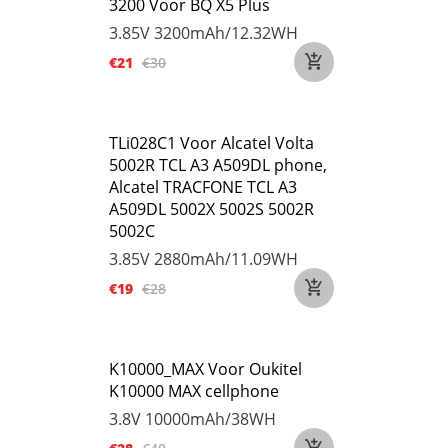
3200 Voor BQ X5 Plus
3.85V
3200mAh/12.32WH
€21
€30
TLi028C1 Voor Alcatel Volta
5002R TCL A3 A509DL phone,
Alcatel TRACFONE TCL A3
A509DL 5002X 5002S 5002R
5002C
3.85V
2880mAh/11.09WH
€19
€28
K10000_MAX Voor Oukitel
K10000 MAX cellphone
3.8V
10000mAh/38WH