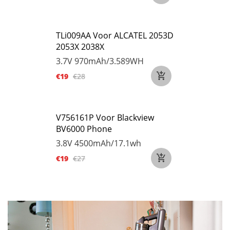
TLi009AA Voor ALCATEL 2053D
2053X 2038X
3.7V
970mAh/3.589WH
€19
€28
V756161P Voor Blackview
BV6000 Phone
3.8V
4500mAh/17.1wh
€19
€27