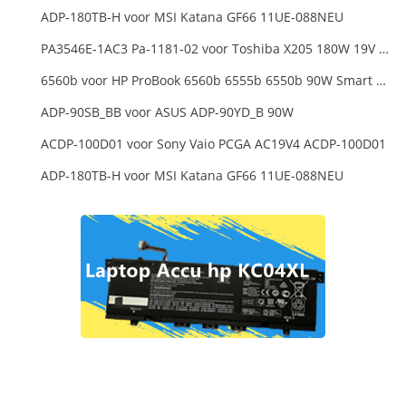
ADP-180TB-H voor MSI Katana GF66 11UE-088NEU
PA3546E-1AC3 Pa-1181-02 voor Toshiba X205 180W 19V 9.5A Laptop DC Charger Power Supply
6560b voor HP ProBook 6560b 6555b 6550b 90W Smart AC Power Adapter Laptop
ADP-90SB_BB voor ASUS ADP-90YD_B 90W
ACDP-100D01 voor Sony Vaio PCGA AC19V4 ACDP-100D01
ADP-180TB-H voor MSI Katana GF66 11UE-088NEU