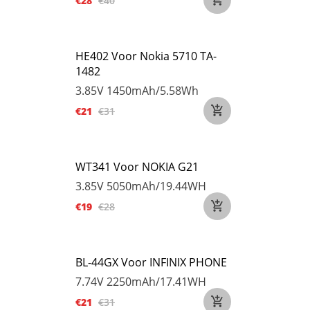
€28
€40
HE402 Voor Nokia 5710 TA-
1482
3.85V
1450mAh/5.58Wh
€21
€31
WT341 Voor NOKIA G21
3.85V
5050mAh/19.44WH
€19
€28
BL-44GX Voor INFINIX PHONE
7.74V
2250mAh/17.41WH
€21
€31