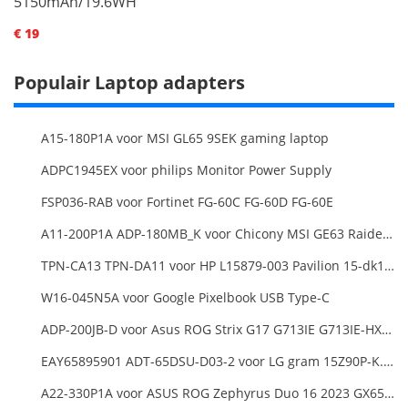
5150mAh/19.6WH
€ 19
Populair Laptop adapters
A15-180P1A voor MSI GL65 9SEK gaming laptop
ADPC1945EX voor philips Monitor Power Supply
FSP036-RAB voor Fortinet FG-60C FG-60D FG-60E
A11-200P1A ADP-180MB_K voor Chicony MSI GE63 Raider RGB 8RE-012US
TPN-CA13 TPN-DA11 voor HP L15879-003 Pavilion 15-dk1000
W16-045N5A voor Google Pixelbook USB Type-C
ADP-200JB-D voor Asus ROG Strix G17 G713IE G713IE-HX002W
EAY65895901 ADT-65DSU-D03-2 voor LG gram 15Z90P-K.ARB6U1 16T90P, LG gram 15Z90Q 16Z90Q 17Z90Q16Z95PD Series
A22-330P1A voor ASUS ROG Zephyrus Duo 16 2023 GX650PY