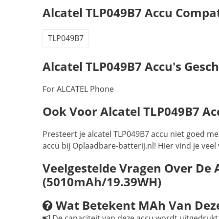
Alcatel TLP049B7 Accu Compa
TLP049B7
Alcatel TLP049B7 Accu's Gesch
For ALCATEL Phone
Ook Voor Alcatel TLP049B7 Accu
Presteert je alcatel TLP049B7 accu niet goed m
accu bij Oplaadbare-batterij.nl! Hier vind je ve
Veelgestelde Vragen Over De 
(5010mAh/19.39WH)
Wat Betekent MAh Van Deze
De capaciteit van deze accu wordt uitgedrukt 