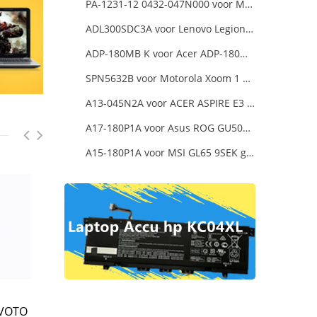
PA-1231-12 0432-047N000 voor MSI 1762 GT70 16F3 16F4
ADL300SDC3A voor Lenovo Legion 5 Pro 16ACH6H 82JQ008HUK 82JQ008
ADP-180MB K voor Acer ADP-180MB K Laptop Charger
SPN5632B voor Motorola Xoom 1 Tablet
A13-045N2A voor ACER ASPIRE E3 SERIES ASPIRE E5 SERIES ASPIRE ES1 SERIES
A17-180P1A voor Asus ROG GU501G GU501GM Adapter Power Supply
A15-180P1A voor MSI GL65 9SEK gaming laptop
 VOTO
CHANGHONG C03 voor
INFOUCS UP130048 