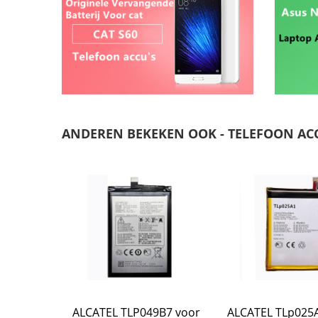
ANDEREN BEKEKEN OOK - TELEFOON AC
oor
ALCATEL TLP049B7 voor
ALCATEL TLp025