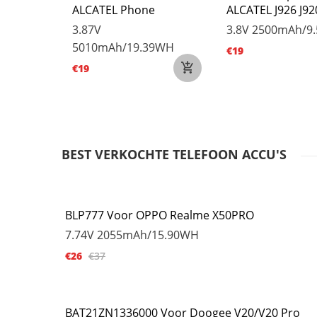
ALCATEL Phone
ALCATEL J926 J92
7.6WH
3.87V
3.8V
2500mAh/9
5010mAh/19.39WH
€19
€19
BEST VERKOCHTE TELEFOON ACCU'S
BLP777 Voor OPPO Realme X50PRO
7.74V
2055mAh/15.90WH
€26
€37
BAT21ZN1336000 Voor Doogee V20/V20 Pro