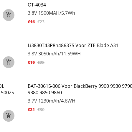
OT-4034
3.8V
1500MAH/5.7Wh
€16
€23
Li3830T43P8h486375 Voor ZTE Blade A31
3.8V
3050mAh/11.59WH
€19
€28
DL
BAT-30615-006 Voor BlackBerry 9900 9930 979
 5002S
9380 9850 9860
3.7V
1230mAh/4.6WH
€21
€30