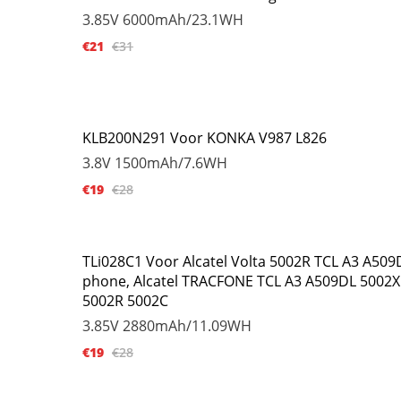
3.85V
6000mAh/23.1WH
€21
€31
KLB200N291 Voor KONKA V987 L826
3.8V
1500mAh/7.6WH
€19
€28
TLi028C1 Voor Alcatel Volta 5002R TCL A3 A509
phone, Alcatel TRACFONE TCL A3 A509DL 5002X
5002R 5002C
3.85V
2880mAh/11.09WH
€19
€28