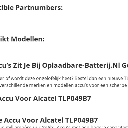
tible Partnumbers:
ikt Modellen:
’s Zit Je Bij Oplaadbare-Batterij.nl G
eer of wordt deze ongelofelijk heet? Bestel dan een nieuwe 
el verschillende merken en modellen accu’s voor een scherpe p
Accu Voor Alcatel TLP049B7
 Accu Voor Alcatel TLP049B7
in milliampère-uur (mAh). Accu's met een hogere capaciteit