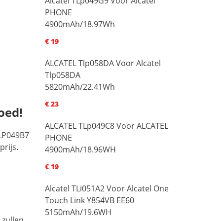
Alcatel TLp049G9 Voor Alcatel
PHONE
4900mAh/18.97Wh
€ 19
ALCATEL Tlp058DA Voor Alcatel
Tlp058DA
5820mAh/22.41Wh
€ 23
oed!
ALCATEL TLp049C8 Voor ALCATEL
TLP049B7
PHONE
rijs.
4900mAh/18.96WH
€ 19
Alcatel TLi051A2 Voor Alcatel One
Touch Link Y854VB EE60
5150mAh/19.6WH
 zullen