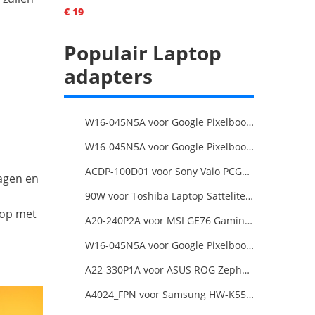
€ 19
Populair Laptop
adapters
W16-045N5A voor Google Pixelbook USB Type-C
W16-045N5A voor Google Pixelbook USB Type-C
ACDP-100D01 voor Sony Vaio PCGA AC19V4 ACDP-100D01
dagen en
90W voor Toshiba Laptop Sattelite L300D
 op met
A20-240P2A voor MSI GE76 Gaming Laptop
W16-045N5A voor Google Pixelbook USB Type-C
A22-330P1A voor ASUS ROG Zephyrus Duo 16 2023 GX650PY
A4024_FPN voor Samsung HW-K550/ZA HW-K550 hw-K650 Soundbar