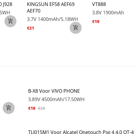
0 J928
KINGSUN EF58 AEF69
VT888
AEF70
.5WH
3.8V
1900mAh
3.7V
1400mAh/5.18WH
€19
€21
B-X8 Voor VIVO PHONE
3.89V
4500mAh/17.50WH
€19
€28
TLI015M1 Voor Alcatel Onetouch Pixi 4 4.0 OT-