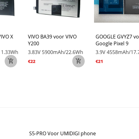
VIVO X
VIVO BA39 voor VIVO
GOOGLE GVYZ7 vo
Y200
Google Pixel 9
11.33Wh
3.83V
5900mAh/22.6Wh
3.9V
4558mAh/17
€22
€21
S5-PRO Voor UMIDIGI phone