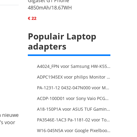
Gigaset G1 Phone
4850mAh/18.67WH
€ 22
Populair Laptop
adapters
A4024_FPN voor Samsung HW-K550/ZA HW-K550 hw-K650 Soundbar
ADPC1945EX voor philips Monitor Power Supply
PA-1231-12 0432-047N000 voor MSI 1762 GT70 16F3 16F4
ACDP-100D01 voor Sony Vaio PCGA AC19V4 ACDP-100D01
A18-150P1A voor ASUS TUF Gaming FX505DT-EB73
n nieuwe
PA3546E-1AC3 Pa-1181-02 voor Toshiba X205 180W 19V 9.5A Laptop DC Charger Power Supply
’s voor
W16-045N5A voor Google Pixelbook USB Type-C