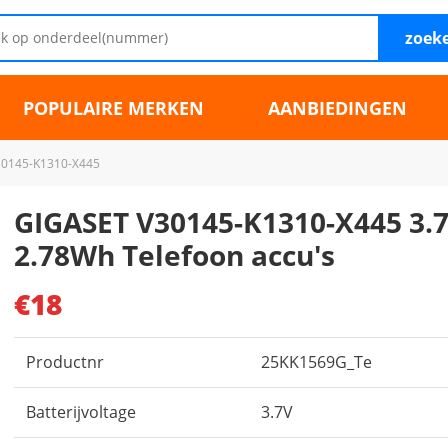
zoek
POPULAIRE MERKEN
AANBIEDINGEN
30145-K1310-X445
GIGASET V30145-K1310-X445 3.
2.78Wh Telefoon accu's
€18
Productnr
25KK1569G_Te
Batterijvoltage
3.7V