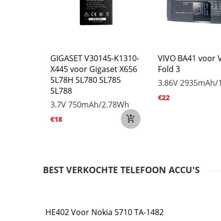
r DEXP
GIGASET V30145-K1310-
VIVO BA41 voor 
X445 voor Gigaset X656
Fold 3
SL78H SL780 SL785
11.4Wh
3.86V
2935mAh/
SL788
€22
3.7V
750mAh/2.78Wh
€18
BEST VERKOCHTE TELEFOON ACCU'S
HE402 Voor Nokia 5710 TA-1482