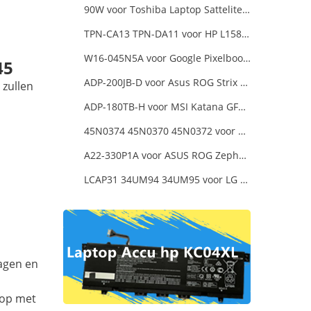
90W voor Toshiba Laptop Sattelite L300D
TPN-CA13 TPN-DA11 voor HP L15879-003 Pavilion 15-dk1000
W16-045N5A voor Google Pixelbook USB Type-C
45
ADP-200JB-D voor Asus ROG Strix G17 G713IE G713IE-HX002W
 zullen
ADP-180TB-H voor MSI Katana GF66 11UE-088NEU
45N0374 45N0370 45N0372 voor 20V 8.5A 170W Lenovo ThinkPad W540 T540P
A22-330P1A voor ASUS ROG Zephyrus Duo 16 2023 GX650PY
LCAP31 34UM94 34UM95 voor LG 34-Inch Ultra Wide QHD Monitor LED
dagen en
 op met