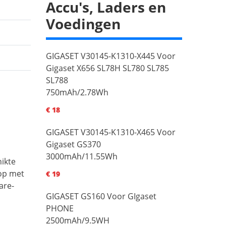
Accu's, Laders en
Voedingen
GIGASET V30145-K1310-X445 Voor
Gigaset X656 SL78H SL780 SL785
SL788
750mAh/2.78Wh
€ 18
GIGASET V30145-K1310-X465 Voor
Gigaset GS370
3000mAh/11.55Wh
ikte
op met
€ 19
are-
GIGASET GS160 Voor GIgaset
PHONE
2500mAh/9.5WH