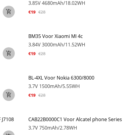
3.85V
4680mAh/18.02WH
€19
€28
BM35 Voor Xiaomi MI 4c
3.84V
3000mAh/11.52WH
€19
€28
BL-4XL Voor Nokia 6300/8000
3.7V
1500mAh/5.55WH
€19
€28
 J7108
CAB22B0000C1 Voor Alcatel phone Series
3.7V
750mAh/2.78WH