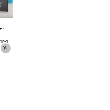
or
GOOGLE G07DF voor
MOTOROLA RL60 vo
Google pixel 8A
Motorola RL60
.78Wh
3.9V
4404mAh/17.05Wh
3.91V
5820mAh/22.
€21
€19