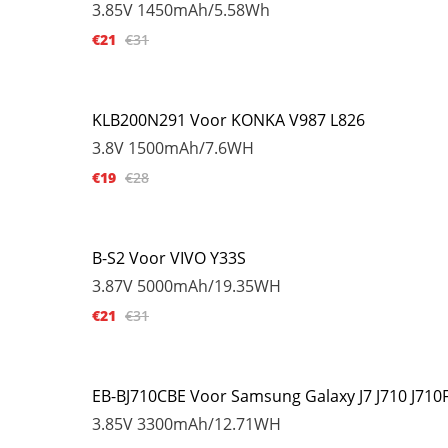
3.85V
1450mAh/5.58Wh
€21
€31
KLB200N291 Voor KONKA V987 L826
3.8V
1500mAh/7.6WH
€19
€28
B-S2 Voor VIVO Y33S
3.87V
5000mAh/19.35WH
€21
€31
EB-BJ710CBE Voor Samsung Galaxy J7 J710 J710F
3.85V
3300mAh/12.71WH